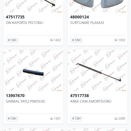
47517735
48000124
ON KAPORTA PISTONU
SURTUNME PLAKASI
1432
1303
# CNH
# CNH
13907670
47517738
SARMAL YAYLI PIM5X30
ARKA CAM AMORTİSÖRÜ
1201
2390
# CNH
# CNH