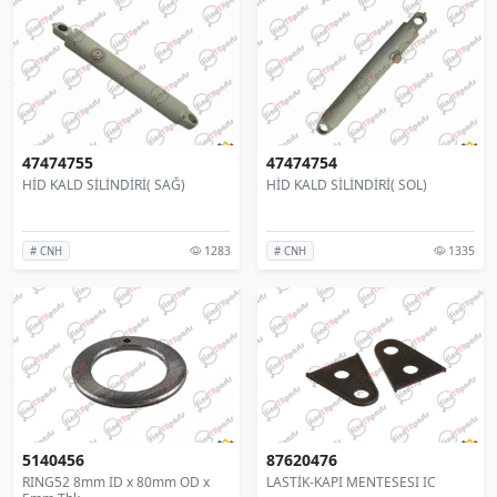
47474755
47474754
HİD KALD SİLİNDİRİ( SAĞ)
HİD KALD SİLİNDİRİ( SOL)
1283
1335
# CNH
# CNH
5140456
87620476
RING52 8mm ID x 80mm OD x
LASTİK-KAPI MENTESESI IC