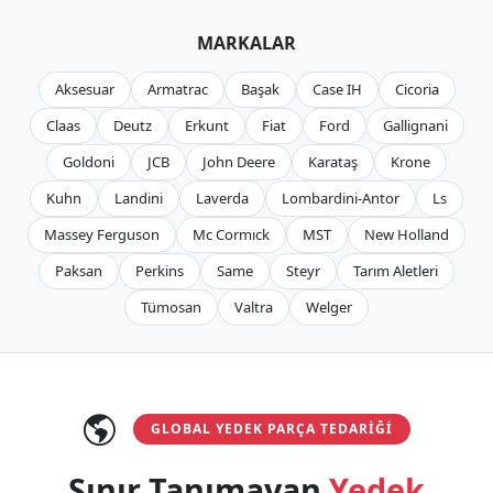
MARKALAR
Aksesuar
Armatrac
Başak
Case IH
Cicoria
Claas
Deutz
Erkunt
Fiat
Ford
Gallignani
Goldoni
JCB
John Deere
Karataş
Krone
Kuhn
Landini
Laverda
Lombardini-Antor
Ls
Massey Ferguson
Mc Cormıck
MST
New Holland
Paksan
Perkins
Same
Steyr
Tarım Aletleri
Tümosan
Valtra
Welger
GLOBAL YEDEK PARÇA TEDARIĞI
Sınır Tanımayan
Yedek