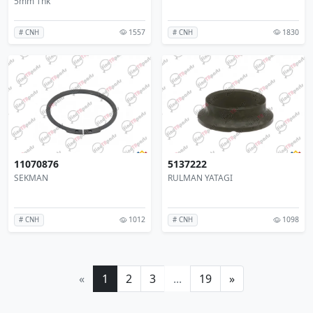
5mm Thk
1557
1830
# CNH
# CNH
11070876
5137222
SEKMAN
RULMAN YATAGI
1012
1098
# CNH
# CNH
«
1
2
3
...
19
»