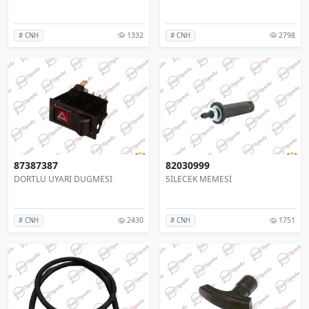
1332
2798
# CNH
# CNH
87387387
82030999
DORTLU UYARI DUGMESI
SİLECEK MEMESİ
2430
1751
# CNH
# CNH