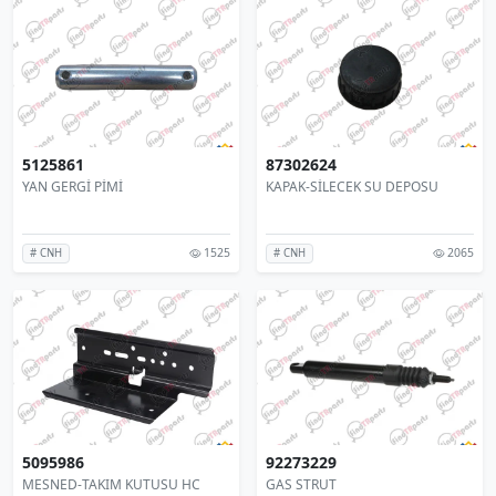
5125861
87302624
YAN GERGİ PİMİ
KAPAK-SİLECEK SU DEPOSU
1525
2065
# CNH
# CNH
5095986
92273229
MESNED-TAKIM KUTUSU HC
GAS STRUT