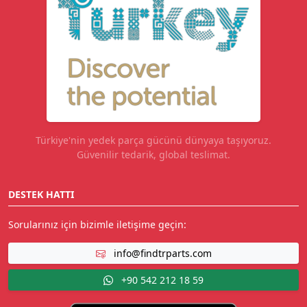
Türkiye'nin yedek parça gücünü dünyaya taşıyoruz.
Güvenilir tedarik, global teslimat.
DESTEK HATTI
Sorularınız için bizimle iletişime geçin:
info@findtrparts.com
+90 542 212 18 59