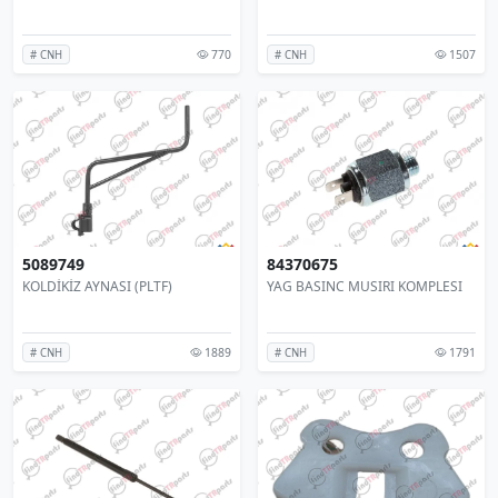
770
1507
# CNH
# CNH
5089749
84370675
KOLDİKİZ AYNASI (PLTF)
YAG BASINC MUSIRI KOMPLESI
1889
1791
# CNH
# CNH