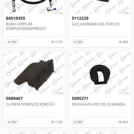
84519355
5112229
BORU HORTUM
GÜÇ KAVRAMA KOL TOPUZU
KOMPLESİ(KOMPRESSÖ
1178
884
# CNH
# CNH
5089467
5095271
EL FRENİ KOMPLESİ KÖRÜĞÜ
MUHAFAZA-HİD DIŞ KUMANDA
1178
864
# CNH
# CNH