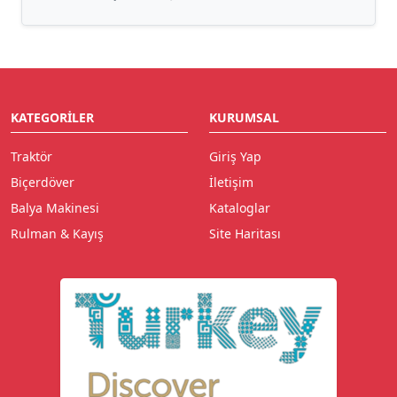
KATEGORILER
KURUMSAL
Traktör
Giriş Yap
Biçerdöver
İletişim
Balya Makinesi
Kataloglar
Rulman & Kayış
Site Haritası