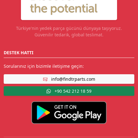
Türkiye'nin yedek parça gücünü dünyaya taşıyoruz.
Güvenilir tedarik, global teslimat.
DESTEK HATTI
Sorularınız için bizimle iletişime geçin:
info@findtrparts.com
+90 542 212 18 59