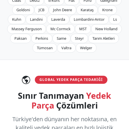
Claas
Deutz
Erkunt
Fiat
Ford
Gallignani
Goldoni
JCB
John Deere
Karataş
Krone
Kuhn
Landini
Laverda
Lombardini-Antor
Ls
Massey Ferguson
Mc Cormıck
MST
New Holland
Paksan
Perkins
Same
Steyr
Tarım Aletleri
Tümosan
Valtra
Welger
GLOBAL YEDEK PARÇA TEDARIĞI
Sınır Tanımayan
Yedek
Parça
Çözümleri
Türkiye'den dünyanın her noktasına, en
kaliteli yedek parçaları en hızlı lojistik