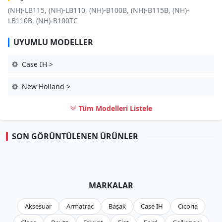
(NH)-LB115, (NH)-LB110, (NH)-B100B, (NH)-B115B, (NH)-
LB110B, (NH)-B100TC
UYUMLU MODELLER
Case IH >
New Holland >
Tüm Modelleri Listele
SON GÖRÜNTÜLENEN ÜRÜNLER
MARKALAR
Aksesuar
Armatrac
Başak
Case IH
Cicoria