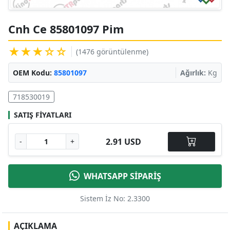
Cnh Ce 85801097 Pim
★★★☆☆
(1476 görüntülenme)
OEM Kodu:
85801097
Ağırlık:
Kg
718530019
SATIŞ FIYATLARI
2.91 USD
-
+
WHATSAPP SİPARİŞ
Sistem İz No: 2.3300
AÇIKLAMA