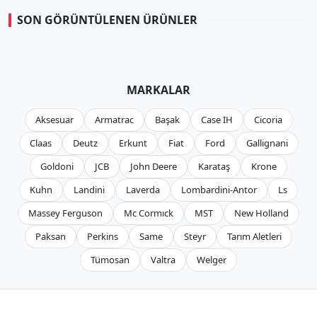
SON GÖRÜNTÜLENEN ÜRÜNLER
MARKALAR
Aksesuar
Armatrac
Başak
Case IH
Cicoria
Claas
Deutz
Erkunt
Fiat
Ford
Gallignani
Goldoni
JCB
John Deere
Karataş
Krone
Kuhn
Landini
Laverda
Lombardini-Antor
Ls
Massey Ferguson
Mc Cormıck
MST
New Holland
Paksan
Perkins
Same
Steyr
Tarım Aletleri
Tümosan
Valtra
Welger