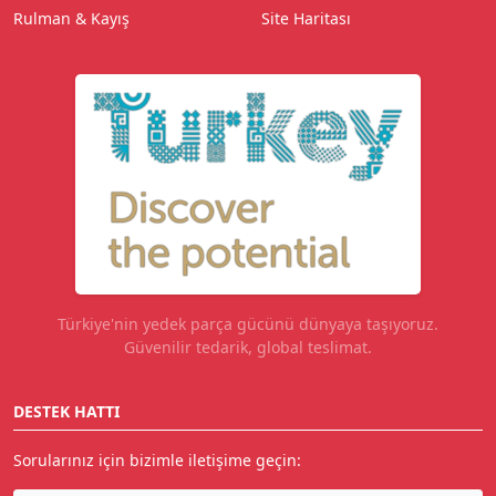
Rulman & Kayış
Site Haritası
Türkiye'nin yedek parça gücünü dünyaya taşıyoruz.
Güvenilir tedarik, global teslimat.
DESTEK HATTI
Sorularınız için bizimle iletişime geçin: