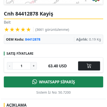
Cnh 84412878 Kayiş
Belt
★★★★★
(3661 görüntülenme)
OEM Kodu:
84412878
Ağırlık:
0.19 Kg
SATIŞ FIYATLARI
63.40 USD
-
+
WHATSAPP SİPARİŞ
Sistem İz No: 50.7200
AÇIKLAMA