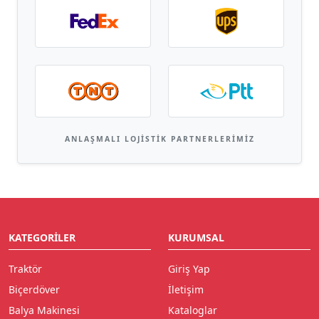
ANLAŞMALI LOJISTIK PARTNERLERIMIZ
KATEGORILER
KURUMSAL
Traktör
Giriş Yap
Biçerdöver
İletişim
Balya Makinesi
Kataloglar