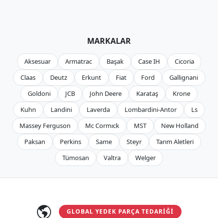
MARKALAR
Aksesuar
Armatrac
Başak
Case IH
Cicoria
Claas
Deutz
Erkunt
Fiat
Ford
Gallignani
Goldoni
JCB
John Deere
Karataş
Krone
Kuhn
Landini
Laverda
Lombardini-Antor
Ls
Massey Ferguson
Mc Cormıck
MST
New Holland
Paksan
Perkins
Same
Steyr
Tarım Aletleri
Tümosan
Valtra
Welger
GLOBAL YEDEK PARÇA TEDARIĞI