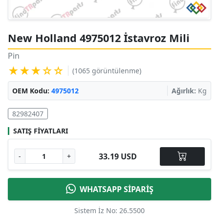
New Holland 4975012 İstavroz Mili
Pin
★★★☆☆
(1065 görüntülenme)
OEM Kodu:
4975012
Ağırlık:
Kg
82982407
SATIŞ FIYATLARI
33.19 USD
-
+
WHATSAPP SİPARİŞ
Sistem İz No: 26.5500