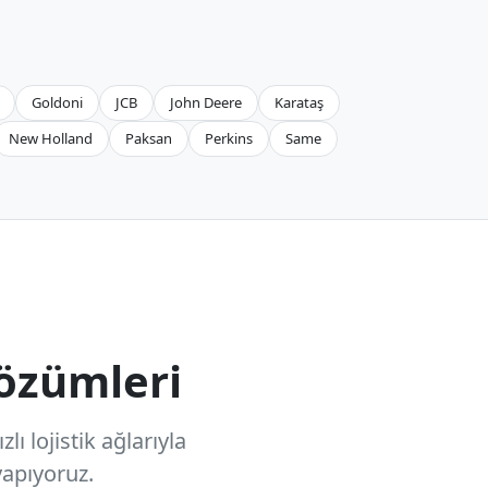
Goldoni
JCB
John Deere
Karataş
New Holland
Paksan
Perkins
Same
özümleri
ı lojistik ağlarıyla
apıyoruz.