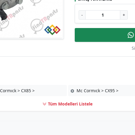
-
+
S
Cormıck > CX85 >
Mc Cormıck > CX95 >
Tüm Modelleri Listele