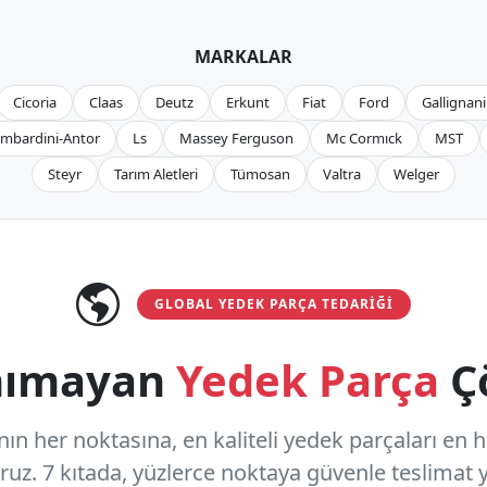
MARKALAR
Cicoria
Claas
Deutz
Erkunt
Fiat
Ford
Gallignani
mbardini-Antor
Ls
Massey Ferguson
Mc Cormıck
MST
Steyr
Tarım Aletleri
Tümosan
Valtra
Welger
GLOBAL YEDEK PARÇA TEDARIĞI
anımayan
Yedek Parça
Ç
n her noktasına, en kaliteli yedek parçaları en hızl
oruz.
7 kıtada, yüzlerce noktaya
güvenle teslimat y