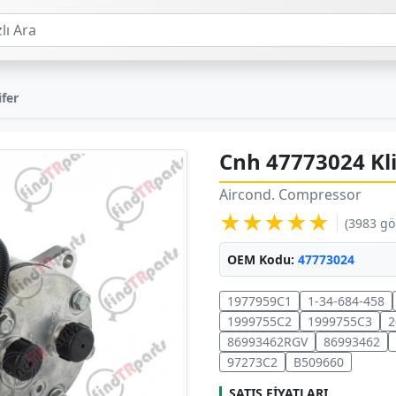
ifer
Cnh 47773024 K
Aircond. Compressor
★★★★★
(3983 g
OEM Kodu:
47773024
1977959C1
1-34-684-458
1999755C2
1999755C3
2
86993462RGV
86993462
97273C2
B509660
SATIŞ FIYATLARI