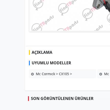
AÇIKLAMA
UYUMLU MODELLER
Mc Cormıck > CX105 >
Mc 
SON GÖRÜNTÜLENEN ÜRÜNLER