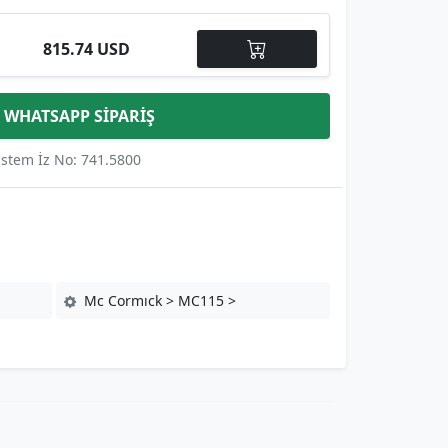
815.74 USD
WHATSAPP SİPARİŞ
istem İz No: 741.5800
Mc Cormıck > MC115 >