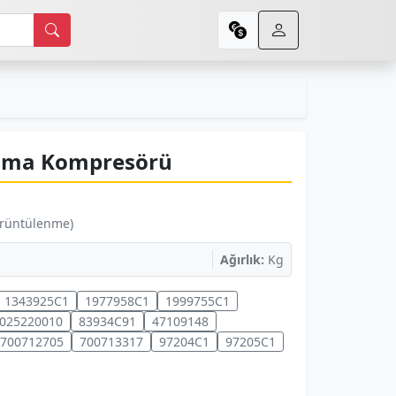
lima Kompresörü
örüntülenme)
Ağırlık:
Kg
1343925C1
1977958C1
1999755C1
025220010
83934C91
47109148
700712705
700713317
97204C1
97205C1