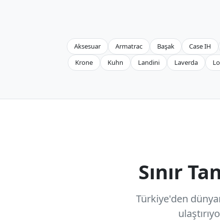
Aksesuar
Armatrac
Başak
Case IH
Krone
Kuhn
Landini
Laverda
Lo
Sınır T
Türkiye'den dünyanı
ulaştırıy