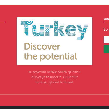
DE
Sor
Türkiye'nin yedek parça gücünü
dünyaya taşıyoruz. Güvenilir
tedarik, global teslimat.