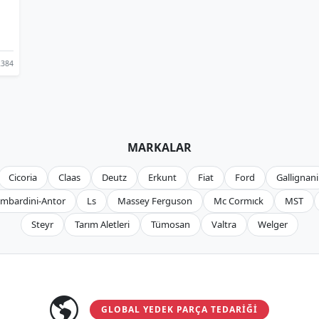
384
MARKALAR
Cicoria
Claas
Deutz
Erkunt
Fiat
Ford
Gallignani
mbardini-Antor
Ls
Massey Ferguson
Mc Cormıck
MST
Steyr
Tarım Aletleri
Tümosan
Valtra
Welger
GLOBAL YEDEK PARÇA TEDARIĞI