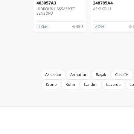
403057A3
248785A4
HİDROLİK HASSASİYET
ASKI KOLU
SENSÖRÜ
5343
2
# CNH
# CNH
Aksesuar
Armatrac
Başak
Case IH
Krone
Kuhn
Landini
Laverda
Lo