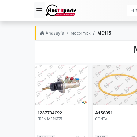
Anasayfa
MC115
Mc cormıck
1287734C92
A158051
FREN MERKEZİ
CONTA
627
2