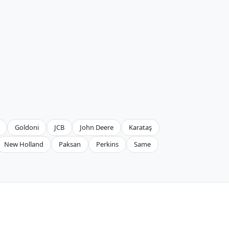
Goldoni
JCB
John Deere
Karataş
New Holland
Paksan
Perkins
Same