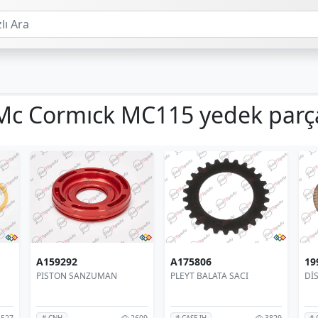
Mc Cormıck MC115 yedek parç
A159292
A175806
19
PISTON SANZUMAN
PLEYT BALATA SACI
DİS
527
2609
3829