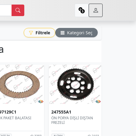
Filtrele
Kategori Seç
a
97129C1
247555A1
K PAKET BALATASI
ÖN PORYA DİŞLİ DIŞTAN
FREZELİ
3383
2103