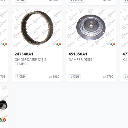
# CNH
# CASE IH
# 
247548A1
451350A1
47
ÖN DİF DAİRE DİŞLİ
DAMPER DİSKİ
KL
ÇEMBER
705
1982
2790
# CNH
# CNH
# 