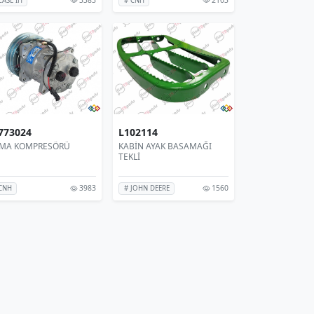
CASE IH
# CNH
773024
L102114
İMA KOMPRESÖRÜ
KABİN AYAK BASAMAĞI
TEKLİ
3983
1560
CNH
# JOHN DEERE