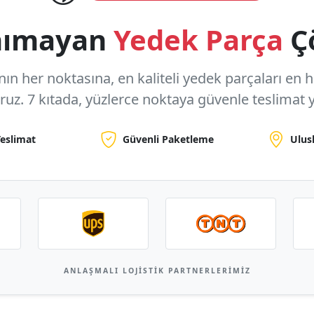
anımayan
Yedek Parça
Ç
n her noktasına, en kaliteli yedek parçaları en hızl
oruz.
7 kıtada, yüzlerce noktaya
güvenle teslimat y
Teslimat
Güvenli Paketleme
Ulus
ANLAŞMALI LOJISTIK PARTNERLERIMIZ