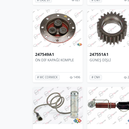
# CASE IH
# CNH
247549A1
247551A1
ÖN DİF KAPAĞI KOMPLE
GÜNEŞ DİŞLİ
1496
2
# MC CORMICK
# CNH