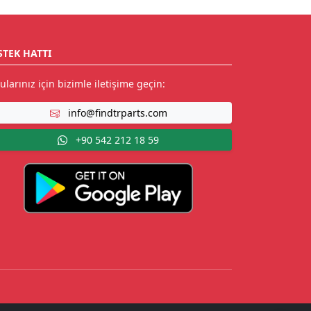
STEK HATTI
ularınız için bizimle iletişime geçin:
info@findtrparts.com
+90 542 212 18 59