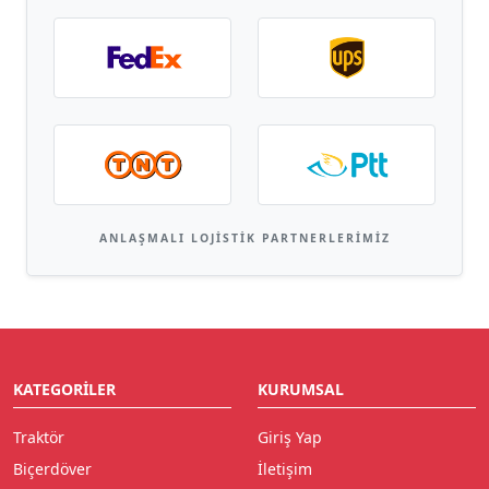
ANLAŞMALI LOJISTIK PARTNERLERIMIZ
KATEGORILER
KURUMSAL
Traktör
Giriş Yap
Biçerdöver
İletişim