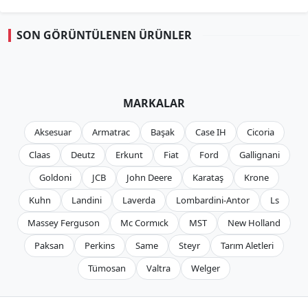
SON GÖRÜNTÜLENEN ÜRÜNLER
MARKALAR
Aksesuar
Armatrac
Başak
Case IH
Cicoria
Claas
Deutz
Erkunt
Fiat
Ford
Gallignani
Goldoni
JCB
John Deere
Karataş
Krone
Kuhn
Landini
Laverda
Lombardini-Antor
Ls
Massey Ferguson
Mc Cormıck
MST
New Holland
Paksan
Perkins
Same
Steyr
Tarım Aletleri
Tümosan
Valtra
Welger