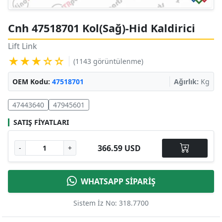
Cnh 47518701 Kol(Sağ)-Hid Kaldirici
Lift Link
★★★☆☆
(1143 görüntülenme)
OEM Kodu:
47518701
Ağırlık:
Kg
47443640
47945601
SATIŞ FIYATLARI
366.59 USD
-
+
WHATSAPP SİPARİŞ
Sistem İz No: 318.7700