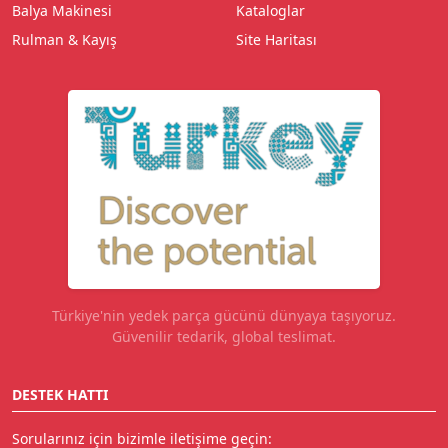
Balya Makinesi
Kataloglar
Rulman & Kayış
Site Haritası
Türkiye'nin yedek parça gücünü dünyaya taşıyoruz.
Güvenilir tedarik, global teslimat.
DESTEK HATTI
Sorularınız için bizimle iletişime geçin: