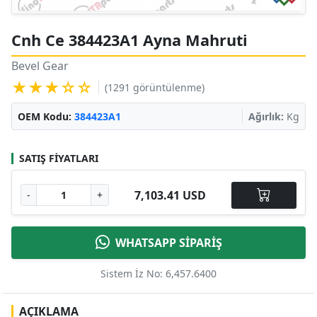
Cnh Ce 384423A1 Ayna Mahruti
Bevel Gear
★★★☆☆
(1291 görüntülenme)
OEM Kodu:
384423A1
Ağırlık:
Kg
SATIŞ FIYATLARI
7,103.41 USD
-
+
WHATSAPP SİPARİŞ
Sistem İz No: 6,457.6400
AÇIKLAMA