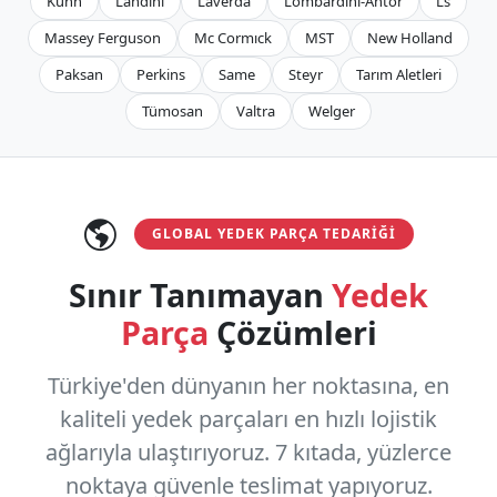
Kuhn
Landini
Laverda
Lombardini-Antor
Ls
Massey Ferguson
Mc Cormıck
MST
New Holland
Paksan
Perkins
Same
Steyr
Tarım Aletleri
Tümosan
Valtra
Welger
GLOBAL YEDEK PARÇA TEDARIĞI
Sınır Tanımayan
Yedek
Parça
Çözümleri
Türkiye'den dünyanın her noktasına, en
kaliteli yedek parçaları en hızlı lojistik
ağlarıyla ulaştırıyoruz.
7 kıtada, yüzlerce
noktaya
güvenle teslimat yapıyoruz.