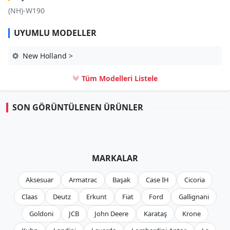
(NH)-W190
UYUMLU MODELLER
New Holland >
Tüm Modelleri Listele
SON GÖRÜNTÜLENEN ÜRÜNLER
MARKALAR
Aksesuar
Armatrac
Başak
Case IH
Cicoria
Claas
Deutz
Erkunt
Fiat
Ford
Gallignani
Goldoni
JCB
John Deere
Karataş
Krone