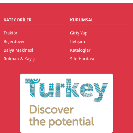
KATEGORILER
KURUMSAL
Traktör
Giriş Yap
Biçerdöver
İletişim
Balya Makinesi
Kataloglar
Rulman & Kayış
Site Haritası