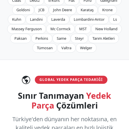
Claas
Deutz
Erkunt
Fiat
Ford
Gallignani
Goldoni
JCB
John Deere
Karataş
Krone
Kuhn
Landini
Laverda
Lombardini-Antor
Ls
Massey Ferguson
Mc Cormıck
MST
New Holland
Paksan
Perkins
Same
Steyr
Tarım Aletleri
Tümosan
Valtra
Welger
GLOBAL YEDEK PARÇA TEDARIĞI
Sınır Tanımayan
Yedek
Parça
Çözümleri
Türkiye'den dünyanın her noktasına, en
kaliteli yedek parçaları en hızlı lojistik