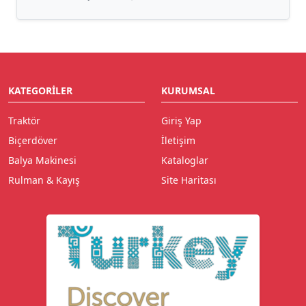
KATEGORILER
KURUMSAL
Traktör
Giriş Yap
Biçerdöver
İletişim
Balya Makinesi
Kataloglar
Rulman & Kayış
Site Haritası