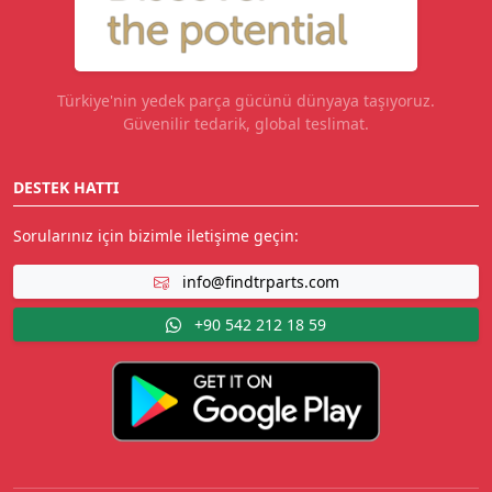
Türkiye'nin yedek parça gücünü dünyaya taşıyoruz.
Güvenilir tedarik, global teslimat.
DESTEK HATTI
Sorularınız için bizimle iletişime geçin:
info@findtrparts.com
+90 542 212 18 59