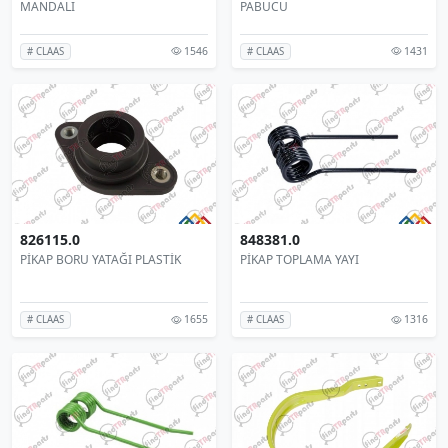
MANDALI
PABUCU
1546
1431
# CLAAS
# CLAAS
826115.0
848381.0
PİKAP BORU YATAĞI PLASTİK
PİKAP TOPLAMA YAYI
1655
1316
# CLAAS
# CLAAS