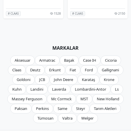
1528
2150
# CLAAS
# CLAAS
MARKALAR
Aksesuar
Armatrac
Başak
Case IH
Cicoria
Claas
Deutz
Erkunt
Fiat
Ford
Gallignani
Goldoni
JCB
John Deere
Karataş
Krone
Kuhn
Landini
Laverda
Lombardini-Antor
Ls
Massey Ferguson
Mc Cormıck
MST
New Holland
Paksan
Perkins
Same
Steyr
Tarım Aletleri
Tümosan
Valtra
Welger