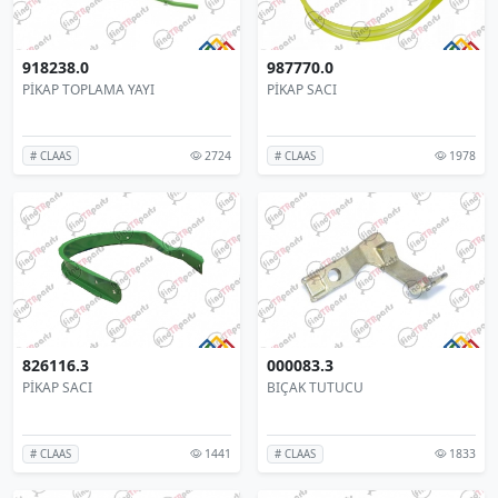
918238.0
987770.0
PİKAP TOPLAMA YAYI
PİKAP SACI
2724
1978
# CLAAS
# CLAAS
826116.3
000083.3
PİKAP SACI
BIÇAK TUTUCU
1441
1833
# CLAAS
# CLAAS