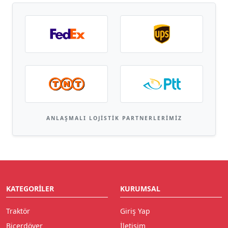
ANLAŞMALI LOJISTIK PARTNERLERIMIZ
KATEGORILER
KURUMSAL
Traktör
Giriş Yap
Biçerdöver
İletişim