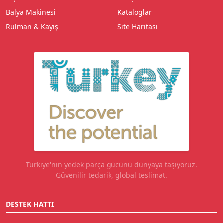
Balya Makinesi
Kataloglar
Rulman & Kayış
Site Haritası
Türkiye'nin yedek parça gücünü dünyaya taşıyoruz.
Güvenilir tedarik, global teslimat.
DESTEK HATTI