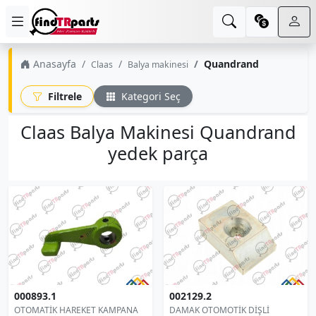
Anasayfa
Quandrand
Claas
Balya makinesi
Filtrele
Kategori Seç
Claas Balya Makinesi Quandrand
yedek parça
000893.1
002129.2
OTOMATİK HAREKET KAMPANA
DAMAK OTOMOTİK DİŞLİ