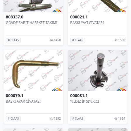
808337.0
000021.1
GÖVDE SABİT HAREKET TAKIMI
BASKI YAYI CİVATASI
1458
1560
# CLAAS
# CLAAS
000079.1
000081.1
BASKI AYAR CİVATASI
YILDIZ İP SIYIRICI
1292
1624
# CLAAS
# CLAAS