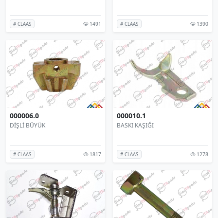
1491
1390
# CLAAS
# CLAAS
000006.0
000010.1
DİŞLİ BÜYÜK
BASKI KAŞIĞI
1817
1278
# CLAAS
# CLAAS