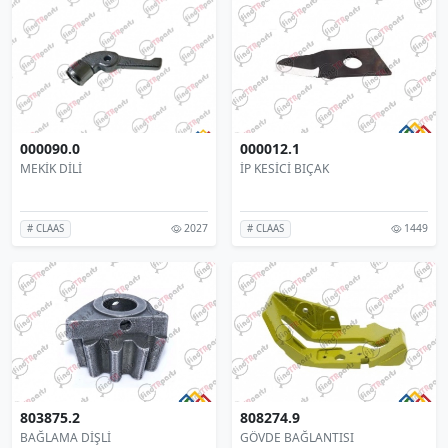
000090.0
000012.1
MEKİK DİLİ
İP KESİCİ BIÇAK
2027
1449
# CLAAS
# CLAAS
803875.2
808274.9
BAĞLAMA DİŞLİ
GÖVDE BAĞLANTISI