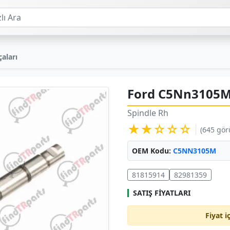
aları
Ford C5Nn3105M
Spindle Rh
★★☆☆☆
(645 gö
OEM Kodu:
C5NN3105M
81815914
82981359
SATIŞ FIYATLARI
Fiyat i