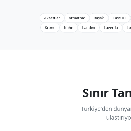
Aksesuar
Armatrac
Başak
Case IH
Krone
Kuhn
Landini
Laverda
Lo
Sınır T
Türkiye'den dünyanı
ulaştırıy