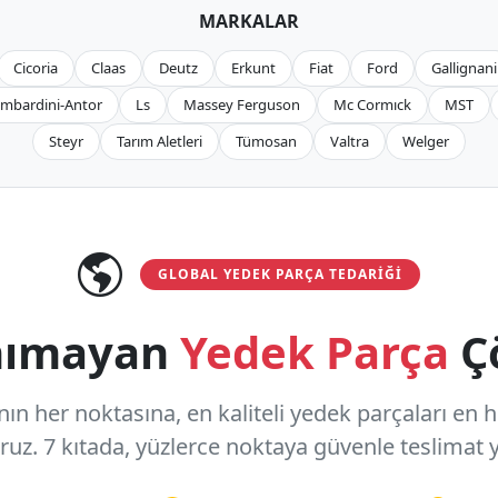
MARKALAR
Cicoria
Claas
Deutz
Erkunt
Fiat
Ford
Gallignani
mbardini-Antor
Ls
Massey Ferguson
Mc Cormıck
MST
Steyr
Tarım Aletleri
Tümosan
Valtra
Welger
GLOBAL YEDEK PARÇA TEDARIĞI
anımayan
Yedek Parça
Ç
n her noktasına, en kaliteli yedek parçaları en hızl
oruz.
7 kıtada, yüzlerce noktaya
güvenle teslimat y