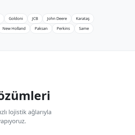
Goldoni
JCB
John Deere
Karataş
New Holland
Paksan
Perkins
Same
özümleri
ı lojistik ağlarıyla
apıyoruz.