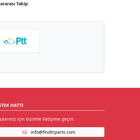
lararası Takip
STEK HATTI
ularınız için bizimle iletişime geçin:
info@findtrparts.com