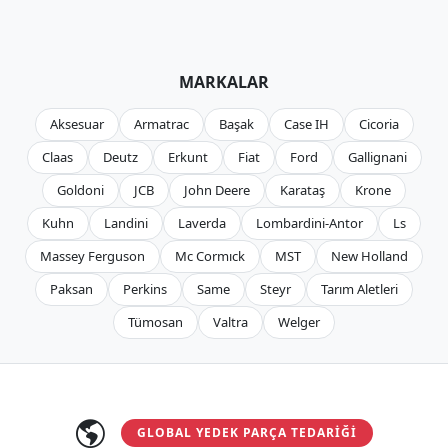
MARKALAR
Aksesuar
Armatrac
Başak
Case IH
Cicoria
Claas
Deutz
Erkunt
Fiat
Ford
Gallignani
Goldoni
JCB
John Deere
Karataş
Krone
Kuhn
Landini
Laverda
Lombardini-Antor
Ls
Massey Ferguson
Mc Cormıck
MST
New Holland
Paksan
Perkins
Same
Steyr
Tarım Aletleri
Tümosan
Valtra
Welger
GLOBAL YEDEK PARÇA TEDARIĞI