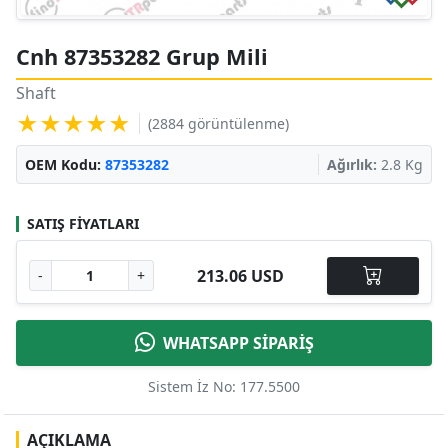
Cnh 87353282 Grup Mili
Shaft
★★★★★
(2884 görüntülenme)
OEM Kodu:
87353282
Ağırlık:
2.8 Kg
SATIŞ FIYATLARI
213.06 USD
-
+
WHATSAPP SİPARİŞ
Sistem İz No: 177.5500
AÇIKLAMA