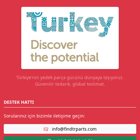
Türkiye'nin yedek parça gücünü dünyaya taşıyoruz.
Güvenilir tedarik, global teslimat.
DESTEK HATTI
Sorularınız için bizimle iletişime geçin:
info@findtrparts.com