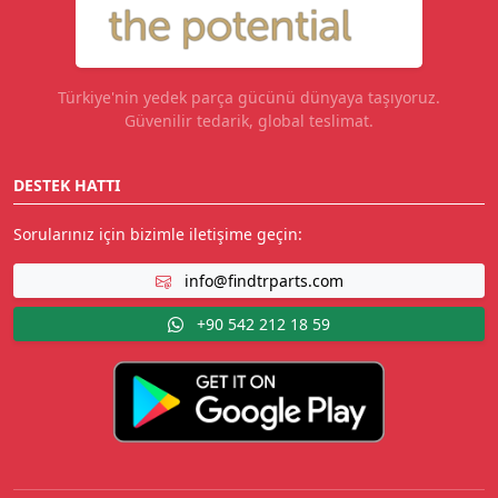
Türkiye'nin yedek parça gücünü dünyaya taşıyoruz.
Güvenilir tedarik, global teslimat.
DESTEK HATTI
Sorularınız için bizimle iletişime geçin:
info@findtrparts.com
+90 542 212 18 59