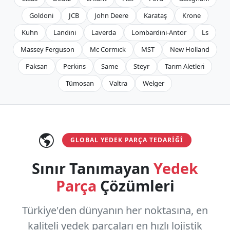
Goldoni
JCB
John Deere
Karataş
Krone
Kuhn
Landini
Laverda
Lombardini-Antor
Ls
Massey Ferguson
Mc Cormıck
MST
New Holland
Paksan
Perkins
Same
Steyr
Tarım Aletleri
Tümosan
Valtra
Welger
GLOBAL YEDEK PARÇA TEDARIĞI
Sınır Tanımayan
Yedek
Parça
Çözümleri
Türkiye'den dünyanın her noktasına, en
kaliteli yedek parçaları en hızlı lojistik