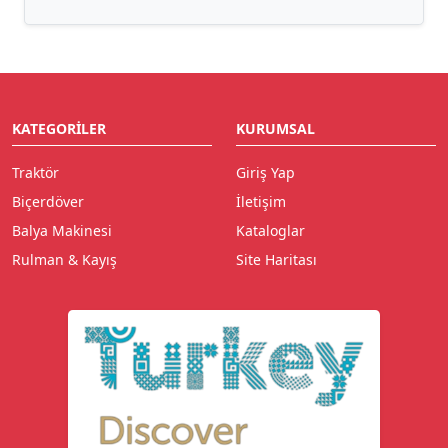
KATEGORILER
KURUMSAL
Traktör
Giriş Yap
Biçerdöver
İletişim
Balya Makinesi
Kataloglar
Rulman & Kayış
Site Haritası