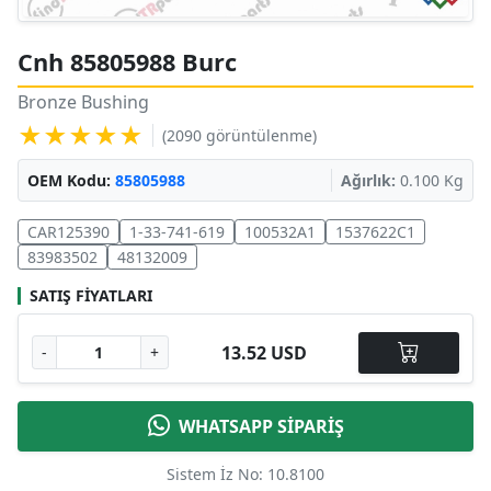
Cnh 85805988 Burc
Bronze Bushing
★★★★★
(2090 görüntülenme)
OEM Kodu:
85805988
Ağırlık:
0.100 Kg
CAR125390
1-33-741-619
100532A1
1537622C1
83983502
48132009
SATIŞ FIYATLARI
13.52 USD
-
+
WHATSAPP SİPARİŞ
Sistem İz No: 10.8100