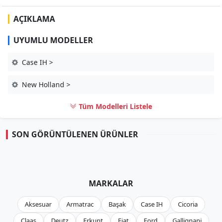
AÇIKLAMA
UYUMLU MODELLER
Case IH >
New Holland >
Tüm Modelleri Listele
SON GÖRÜNTÜLENEN ÜRÜNLER
MARKALAR
Aksesuar
Armatrac
Başak
Case IH
Cicoria
Claas
Deutz
Erkunt
Fiat
Ford
Gallignani