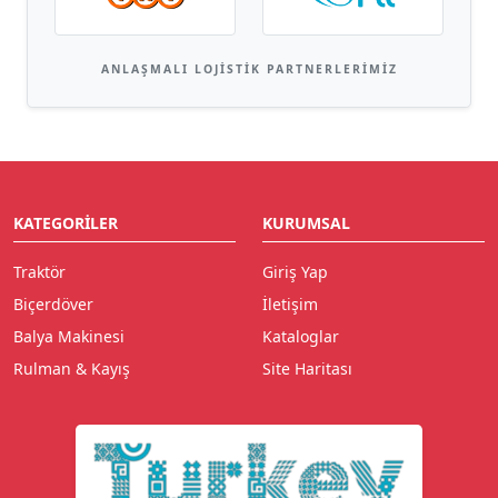
ANLAŞMALI LOJISTIK PARTNERLERIMIZ
KATEGORILER
KURUMSAL
Traktör
Giriş Yap
Biçerdöver
İletişim
Balya Makinesi
Kataloglar
Rulman & Kayış
Site Haritası