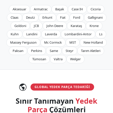
Aksesuar
Armatrac
Başak
Case IH
Cicoria
Claas
Deutz
Erkunt
Fiat
Ford
Gallignani
Goldoni
JCB
John Deere
Karataş
Krone
Kuhn
Landini
Laverda
Lombardini-Antor
Ls
Massey Ferguson
Mc Cormıck
MST
New Holland
Paksan
Perkins
Same
Steyr
Tarım Aletleri
Tümosan
Valtra
Welger
GLOBAL YEDEK PARÇA TEDARIĞI
Sınır Tanımayan
Yedek
Parça
Çözümleri