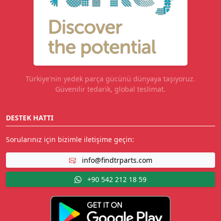
Türkiye'nin yedek parça gücünü dünyaya taşıyoruz.
Güvenilir tedarik, global teslimat.
DESTEK HATTI
Sorularınız için bizimle iletişime geçin:
info@findtrparts.com
+90 542 212 18 59