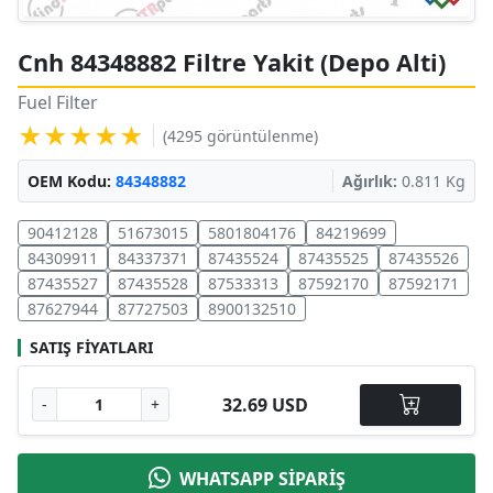
Cnh 84348882 Filtre Yakit (Depo Alti)
Fuel Filter
★★★★★
(4295 görüntülenme)
OEM Kodu:
84348882
Ağırlık:
0.811 Kg
90412128
51673015
5801804176
84219699
84309911
84337371
87435524
87435525
87435526
87435527
87435528
87533313
87592170
87592171
87627944
87727503
8900132510
SATIŞ FIYATLARI
32.69 USD
-
+
WHATSAPP SİPARİŞ