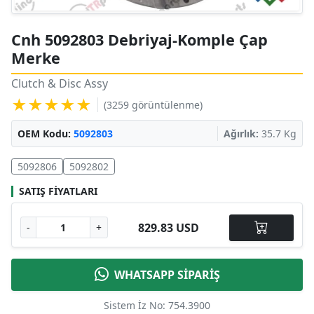
Cnh 5092803 Debriyaj-Komple Çap
Merke
Clutch & Disc Assy
★★★★★
(3259 görüntülenme)
OEM Kodu:
5092803
Ağırlık:
35.7 Kg
5092806
5092802
SATIŞ FIYATLARI
829.83 USD
-
+
WHATSAPP SİPARİŞ
Sistem İz No: 754.3900