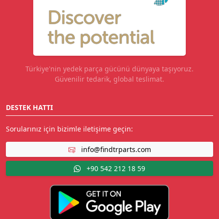
Türkiye'nin yedek parça gücünü dünyaya taşıyoruz.
Güvenilir tedarik, global teslimat.
DESTEK HATTI
Sorularınız için bizimle iletişime geçin:
info@findtrparts.com
+90 542 212 18 59