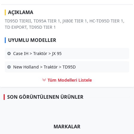
AÇIKLAMA
TD95D TIERII, TD95A TIER 1, JX80E TIER 1, HC-TD95D TIER 1,
TD EXPORT, TD95D TIER 1
UYUMLU MODELLER
Case IH > Traktör > JX 95
New Holland > Traktör > TD95D
Tüm Modelleri Listele
SON GÖRÜNTÜLENEN ÜRÜNLER
MARKALAR