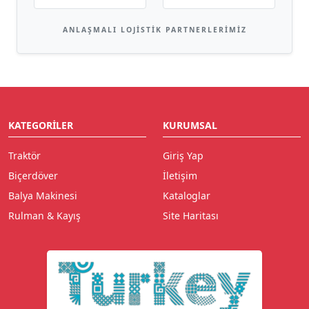
ANLAŞMALI LOJISTIK PARTNERLERIMIZ
KATEGORILER
KURUMSAL
Traktör
Giriş Yap
Biçerdöver
İletişim
Balya Makinesi
Kataloglar
Rulman & Kayış
Site Haritası