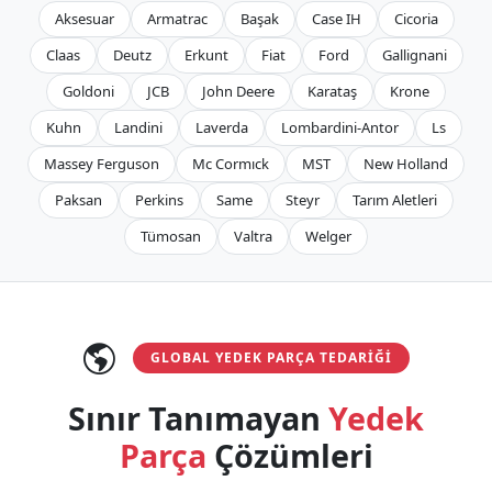
Aksesuar
Armatrac
Başak
Case IH
Cicoria
Claas
Deutz
Erkunt
Fiat
Ford
Gallignani
Goldoni
JCB
John Deere
Karataş
Krone
Kuhn
Landini
Laverda
Lombardini-Antor
Ls
Massey Ferguson
Mc Cormıck
MST
New Holland
Paksan
Perkins
Same
Steyr
Tarım Aletleri
Tümosan
Valtra
Welger
GLOBAL YEDEK PARÇA TEDARIĞI
Sınır Tanımayan
Yedek
Parça
Çözümleri