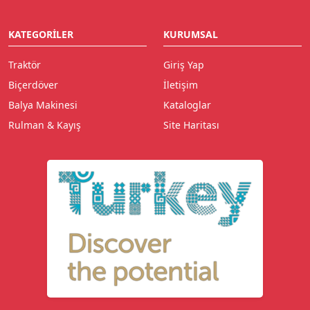
KATEGORILER
KURUMSAL
Traktör
Giriş Yap
Biçerdöver
İletişim
Balya Makinesi
Kataloglar
Rulman & Kayış
Site Haritası