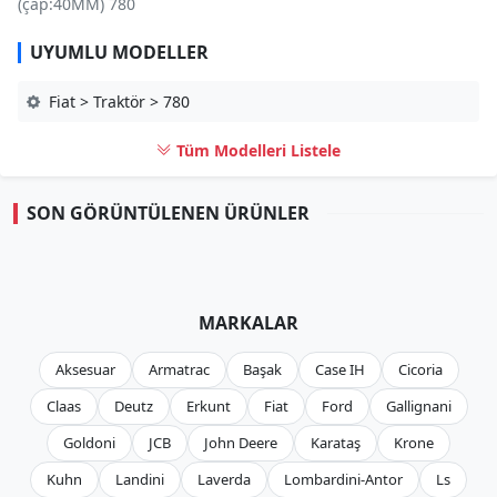
(çap:40MM) 780
UYUMLU MODELLER
Fiat > Traktör > 780
Tüm Modelleri Listele
SON GÖRÜNTÜLENEN ÜRÜNLER
MARKALAR
Aksesuar
Armatrac
Başak
Case IH
Cicoria
Claas
Deutz
Erkunt
Fiat
Ford
Gallignani
Goldoni
JCB
John Deere
Karataş
Krone
Kuhn
Landini
Laverda
Lombardini-Antor
Ls