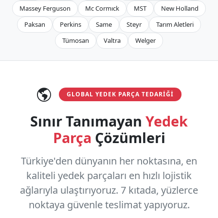
Massey Ferguson
Mc Cormıck
MST
New Holland
Paksan
Perkins
Same
Steyr
Tarım Aletleri
Tümosan
Valtra
Welger
GLOBAL YEDEK PARÇA TEDARIĞI
Sınır Tanımayan
Yedek
Parça
Çözümleri
Türkiye'den dünyanın her noktasına, en
kaliteli yedek parçaları en hızlı lojistik
ağlarıyla ulaştırıyoruz.
7 kıtada, yüzlerce
noktaya
güvenle teslimat yapıyoruz.