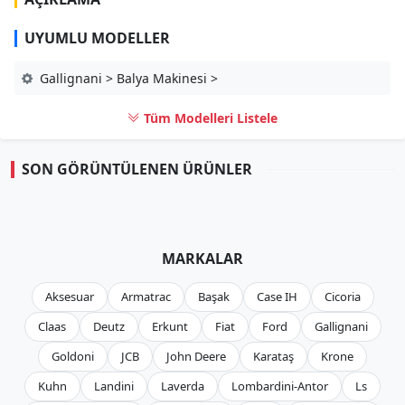
UYUMLU MODELLER
Gallignani > Balya Makinesi >
Tüm Modelleri Listele
SON GÖRÜNTÜLENEN ÜRÜNLER
MARKALAR
Aksesuar
Armatrac
Başak
Case IH
Cicoria
Claas
Deutz
Erkunt
Fiat
Ford
Gallignani
Goldoni
JCB
John Deere
Karataş
Krone
Kuhn
Landini
Laverda
Lombardini-Antor
Ls