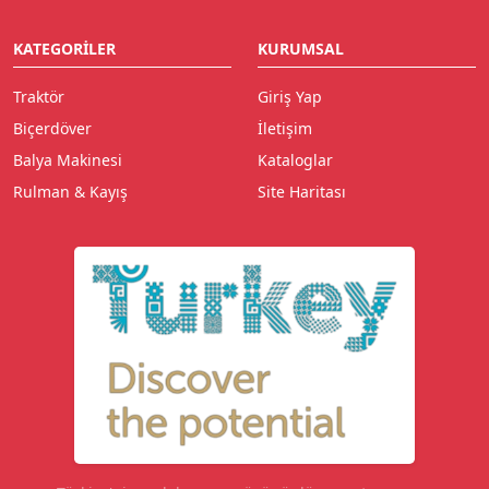
KATEGORILER
KURUMSAL
Traktör
Giriş Yap
Biçerdöver
İletişim
Balya Makinesi
Kataloglar
Rulman & Kayış
Site Haritası