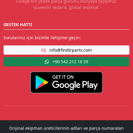
Türkiye'nin yedek parça gücünü dünyaya taşıyoruz.
Güvenilir tedarik, global teslimat.
DESTEK HATTI
Sorularınız için bizimle iletişime geçin:
info@findtrparts.com
+90 542 212 18 59
Orijinal ekipman üreticilerinin adları ve parça numaraları