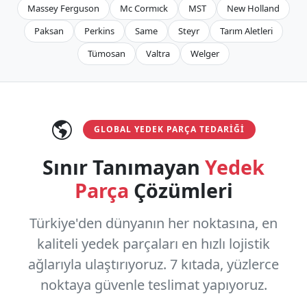
Massey Ferguson
Mc Cormıck
MST
New Holland
Paksan
Perkins
Same
Steyr
Tarım Aletleri
Tümosan
Valtra
Welger
GLOBAL YEDEK PARÇA TEDARIĞI
Sınır Tanımayan
Yedek
Parça
Çözümleri
Türkiye'den dünyanın her noktasına, en
kaliteli yedek parçaları en hızlı lojistik
ağlarıyla ulaştırıyoruz.
7 kıtada, yüzlerce
noktaya
güvenle teslimat yapıyoruz.