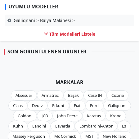
UYUMLU MODELLER
Gallignani > Balya Makinesi >
Tüm Modelleri Listele
SON GÖRÜNTÜLENEN ÜRÜNLER
MARKALAR
Aksesuar
Armatrac
Başak
Case IH
Cicoria
Claas
Deutz
Erkunt
Fiat
Ford
Gallignani
Goldoni
JCB
John Deere
Karataş
Krone
Kuhn
Landini
Laverda
Lombardini-Antor
Ls
Massey Ferguson
Mc Cormıck
MST
New Holland