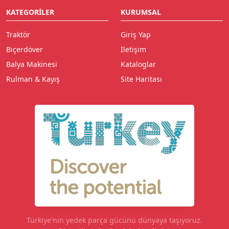
KATEGORILER
KURUMSAL
Traktör
Giriş Yap
Biçerdöver
İletişim
Balya Makinesi
Kataloglar
Rulman & Kayış
Site Haritası
Türkiye'nin yedek parça gücünü dünyaya taşıyoruz.