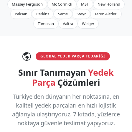
Massey Ferguson
Mc Cormıck
MST
New Holland
Paksan
Perkins
Same
Steyr
Tarım Aletleri
Tümosan
Valtra
Welger
GLOBAL YEDEK PARÇA TEDARIĞI
Sınır Tanımayan
Yedek
Parça
Çözümleri
Türkiye'den dünyanın her noktasına, en
kaliteli yedek parçaları en hızlı lojistik
ağlarıyla ulaştırıyoruz.
7 kıtada, yüzlerce
noktaya
güvenle teslimat yapıyoruz.