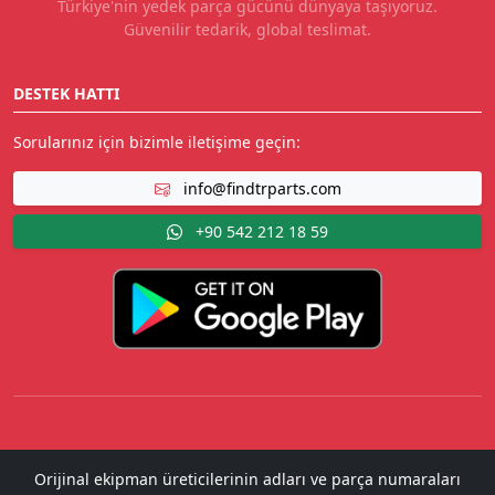
Türkiye'nin yedek parça gücünü dünyaya taşıyoruz.
Güvenilir tedarik, global teslimat.
DESTEK HATTI
Sorularınız için bizimle iletişime geçin:
info@findtrparts.com
+90 542 212 18 59
Orijinal ekipman üreticilerinin adları ve parça numaraları