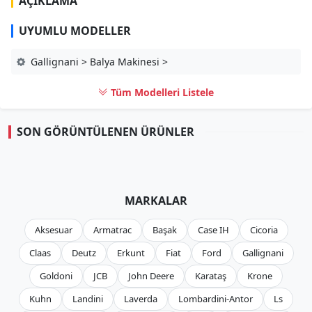
AÇIKLAMA
UYUMLU MODELLER
Gallignani > Balya Makinesi >
Tüm Modelleri Listele
SON GÖRÜNTÜLENEN ÜRÜNLER
MARKALAR
Aksesuar
Armatrac
Başak
Case IH
Cicoria
Claas
Deutz
Erkunt
Fiat
Ford
Gallignani
Goldoni
JCB
John Deere
Karataş
Krone
Kuhn
Landini
Laverda
Lombardini-Antor
Ls