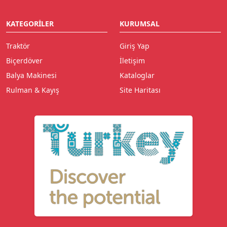
KATEGORILER
KURUMSAL
Traktör
Giriş Yap
Biçerdöver
İletişim
Balya Makinesi
Kataloglar
Rulman & Kayış
Site Haritası