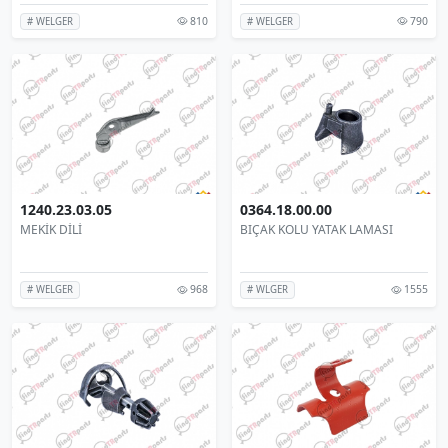
810
790
# WELGER
# WELGER
1240.23.03.05
0364.18.00.00
MEKİK DİLİ
BIÇAK KOLU YATAK LAMASI
968
1555
# WELGER
# WLGER