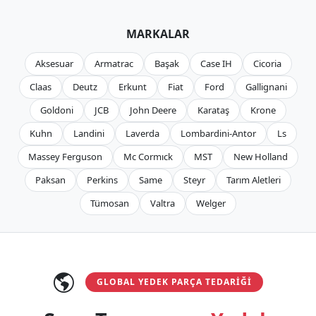
MARKALAR
Aksesuar
Armatrac
Başak
Case IH
Cicoria
Claas
Deutz
Erkunt
Fiat
Ford
Gallignani
Goldoni
JCB
John Deere
Karataş
Krone
Kuhn
Landini
Laverda
Lombardini-Antor
Ls
Massey Ferguson
Mc Cormıck
MST
New Holland
Paksan
Perkins
Same
Steyr
Tarım Aletleri
Tümosan
Valtra
Welger
GLOBAL YEDEK PARÇA TEDARIĞI