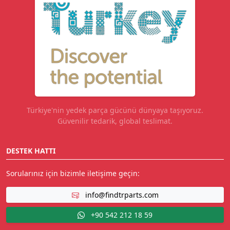
Türkiye'nin yedek parça gücünü dünyaya taşıyoruz.
Güvenilir tedarik, global teslimat.
DESTEK HATTI
Sorularınız için bizimle iletişime geçin:
info@findtrparts.com
+90 542 212 18 59