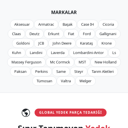
MARKALAR
Aksesuar
Armatrac
Başak
Case IH
Cicoria
Claas
Deutz
Erkunt
Fiat
Ford
Gallignani
Goldoni
JCB
John Deere
Karataş
Krone
Kuhn
Landini
Laverda
Lombardini-Antor
Ls
Massey Ferguson
Mc Cormıck
MST
New Holland
Paksan
Perkins
Same
Steyr
Tarım Aletleri
Tümosan
Valtra
Welger
GLOBAL YEDEK PARÇA TEDARIĞI