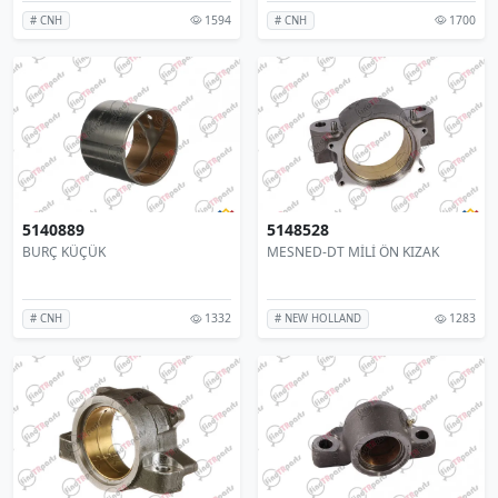
1594
1700
# CNH
# CNH
5140889
5148528
BURÇ KÜÇÜK
MESNED-DT MİLİ ÖN KIZAK
1332
1283
# CNH
# NEW HOLLAND