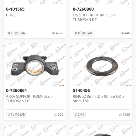
0-101565
0-7260860
BURÇ
ÖN SUPPORT KOMPLESİ -
TUMOSAN DT
4726
446
# TÜMOSAN
# TÜMOSAN
0-7260861
5140456
ARKA SUPPORT KOMPLESİ -
RING52 8mm ID x 80mm OD x
TUMOSAN DT
5mm Thk
603
1563
# TÜMOSAN
# CNH