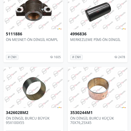
5111886
4996836
ÖN MESNET-ÖN DİNGİL KOMPL
MERKEZLEME PİMİ-ÖN DİNGİL
1605
2478
# CNH
# CNH
3426028M2
3530244M1
ÖN DİNGİL BURCU BÜYÜK
ÖN DİNGİL BURCU KÜÇÜK
95X100X55
70X76,25X45