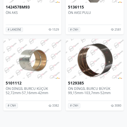
1424578M93
5136115
ÖN AKS
ÖN AKSI PULU
1529
2581
# LANDİNİ
# CNH
5101112
5129385
ÖN DİNGİL BURCU KÜÇÜK
ÖN DİNGİL BURCU BÜYÜK
52,72mm-57,16mm-42mm
99,15mm-103,7mm-52mm
3382
3080
# CNH
# CNH