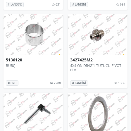
631
691
# LANDİNİ
# LANDİNİ
5136120
3427425M2
BURÇ
4X4 ÖN DİNGİL TUTUCU PİVOT
PİM
2288
1306
# CNH
# LANDİNİ