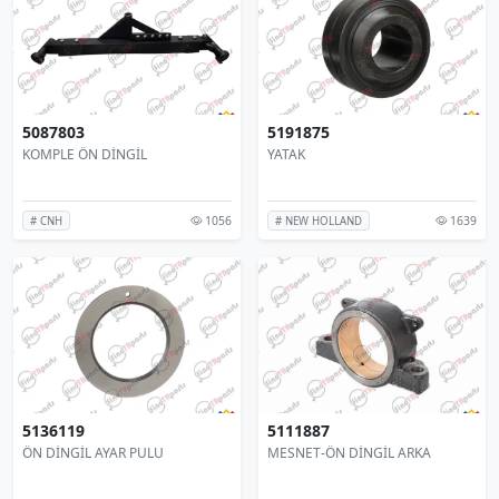
5087803
5191875
KOMPLE ÖN DİNGİL
YATAK
1056
1639
# CNH
# NEW HOLLAND
5136119
5111887
ÖN DİNGİL AYAR PULU
MESNET-ÖN DİNGİL ARKA