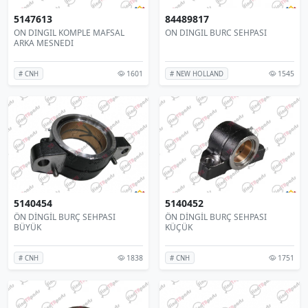
5147613
84489817
ON DINGIL KOMPLE MAFSAL
ON DINGIL BURC SEHPASI
ARKA MESNEDI
1601
1545
# CNH
# NEW HOLLAND
5140454
5140452
ÖN DİNGİL BURÇ SEHPASI
ÖN DİNGİL BURÇ SEHPASI
BÜYÜK
KÜÇÜK
1838
1751
# CNH
# CNH