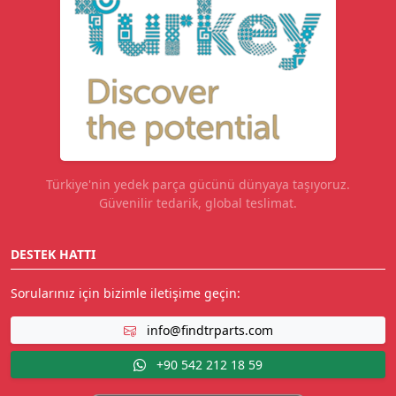
Türkiye'nin yedek parça gücünü dünyaya taşıyoruz.
Güvenilir tedarik, global teslimat.
DESTEK HATTI
Sorularınız için bizimle iletişime geçin:
info@findtrparts.com
+90 542 212 18 59