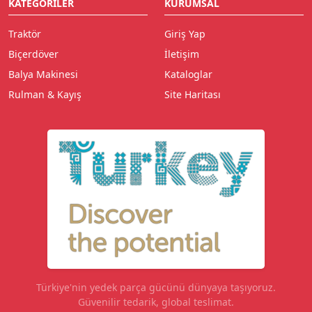
KATEGORILER
KURUMSAL
Traktör
Giriş Yap
Biçerdöver
İletişim
Balya Makinesi
Kataloglar
Rulman & Kayış
Site Haritası
Türkiye'nin yedek parça gücünü dünyaya taşıyoruz.
Güvenilir tedarik, global teslimat.