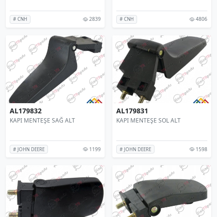
2839
4806
# CNH
# CNH
AL179832
AL179831
KAPI MENTEŞE SAĞ ALT
KAPI MENTEŞE SOL ALT
1199
1598
# JOHN DEERE
# JOHN DEERE