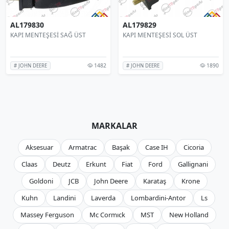
AL179830
AL179829
KAPI MENTEŞESİ SAĞ ÜST
KAPI MENTEŞESİ SOL ÜST
1482
1890
# JOHN DEERE
# JOHN DEERE
MARKALAR
Aksesuar
Armatrac
Başak
Case IH
Cicoria
Claas
Deutz
Erkunt
Fiat
Ford
Gallignani
Goldoni
JCB
John Deere
Karataş
Krone
Kuhn
Landini
Laverda
Lombardini-Antor
Ls
Massey Ferguson
Mc Cormıck
MST
New Holland