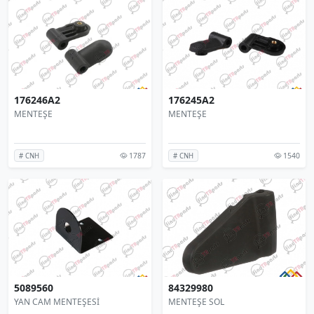
176246A2
176245A2
MENTEŞE
MENTEŞE
1787
1540
# CNH
# CNH
5089560
84329980
YAN CAM MENTEŞESİ
MENTEŞE SOL