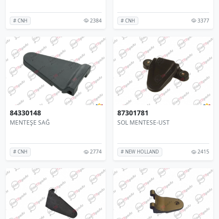
2384
3377
# CNH
# CNH
84330148
87301781
MENTEŞE SAĞ
SOL MENTESE-UST
2774
2415
# CNH
# NEW HOLLAND