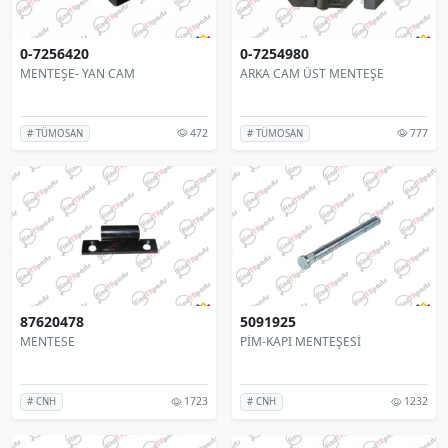
0-7256420
0-7254980
MENTEŞE- YAN CAM
ARKA CAM ÜST MENTEŞE
472
777
# TÜMOSAN
# TÜMOSAN
87620478
5091925
MENTESE
PİM-KAPI MENTEŞESİ
1723
1232
# CNH
# CNH