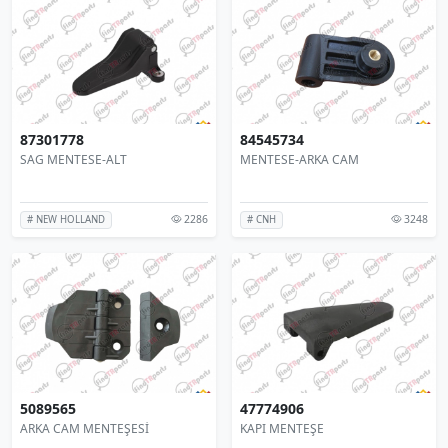
87301778
84545734
SAG MENTESE-ALT
MENTESE-ARKA CAM
2286
3248
# NEW HOLLAND
# CNH
5089565
47774906
ARKA CAM MENTEŞESİ
KAPI MENTEŞE