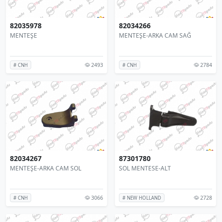
82035978
82034266
MENTEŞE
MENTEŞE-ARKA CAM SAĞ
2493
2784
# CNH
# CNH
82034267
87301780
MENTEŞE-ARKA CAM SOL
SOL MENTESE-ALT
3066
2728
# CNH
# NEW HOLLAND