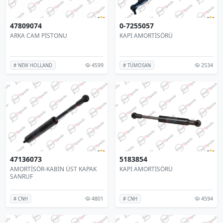
47809074
0-7255057
ARKA CAM PİSTONU
KAPI AMORTİSÖRÜ
4599
2534
# NEW HOLLAND
# TÜMOSAN
47136073
5183854
AMORTİSÖR-KABİN ÜST KAPAK
KAPI AMORTİSÖRÜ
SANRUF
4801
4594
# CNH
# CNH