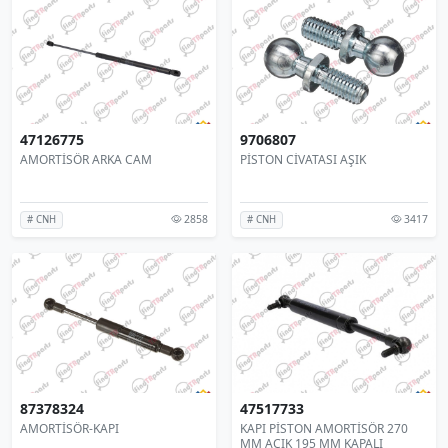
47126775
9706807
AMORTİSÖR ARKA CAM
PİSTON CİVATASI AŞIK
2858
3417
# CNH
# CNH
87378324
47517733
AMORTİSÖR-KAPI
KAPI PİSTON AMORTİSÖR 270
MM AÇIK 195 MM KAPALI