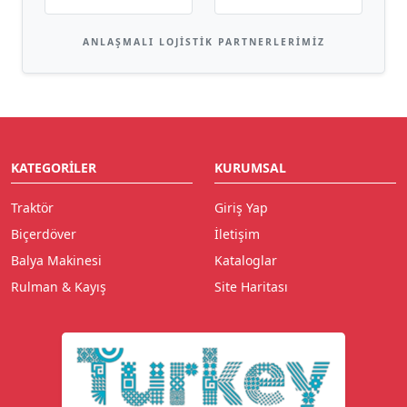
ANLAŞMALI LOJISTIK PARTNERLERIMIZ
KATEGORILER
KURUMSAL
Traktör
Giriş Yap
Biçerdöver
İletişim
Balya Makinesi
Kataloglar
Rulman & Kayış
Site Haritası