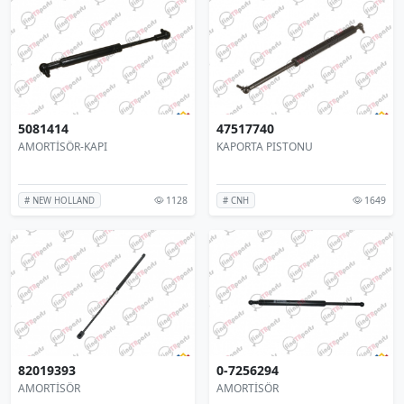
5081414
47517740
AMORTİSÖR-KAPI
KAPORTA PISTONU
1128
1649
# NEW HOLLAND
# CNH
82019393
0-7256294
AMORTİSÖR
AMORTİSÖR