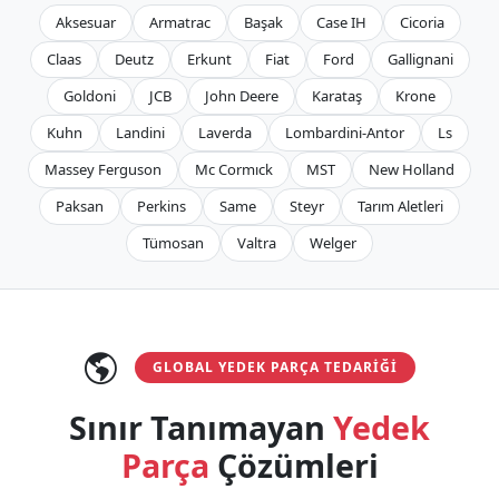
Aksesuar
Armatrac
Başak
Case IH
Cicoria
Claas
Deutz
Erkunt
Fiat
Ford
Gallignani
Goldoni
JCB
John Deere
Karataş
Krone
Kuhn
Landini
Laverda
Lombardini-Antor
Ls
Massey Ferguson
Mc Cormıck
MST
New Holland
Paksan
Perkins
Same
Steyr
Tarım Aletleri
Tümosan
Valtra
Welger
GLOBAL YEDEK PARÇA TEDARIĞI
Sınır Tanımayan
Yedek
Parça
Çözümleri