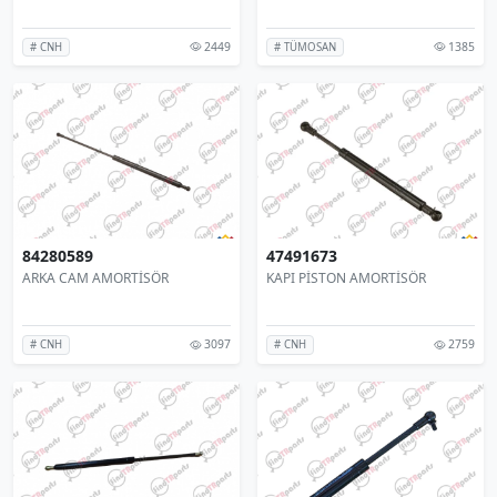
2449
1385
# CNH
# TÜMOSAN
84280589
47491673
ARKA CAM AMORTİSÖR
KAPI PİSTON AMORTİSÖR
3097
2759
# CNH
# CNH