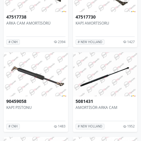
47517738
47517730
ARKA CAM AMORTİSÖRÜ
KAPI AMORTISORU
2394
1427
# CNH
# NEW HOLLAND
90459058
5081431
KAPI PISTONU
AMORTİSÖR-ARKA CAM
1483
1952
# CNH
# NEW HOLLAND