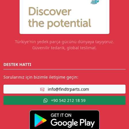
Türkiye'nin yedek parça gücünü dünyaya taşıyoruz.
Güvenilir tedarik, global teslimat.
DESTEK HATTI
Sorularınız için bizimle iletişime geçin:
info@findtrparts.com
+90 542 212 18 59