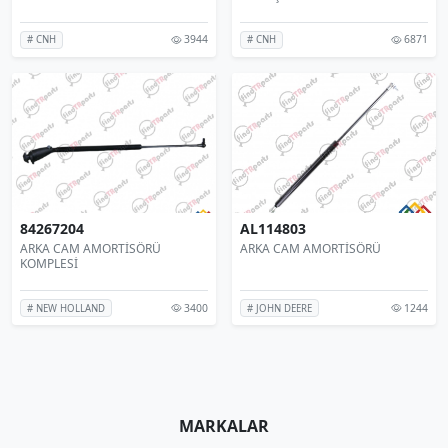
3944
6871
# CNH
# CNH
84267204
AL114803
ARKA CAM AMORTİSÖRÜ
ARKA CAM AMORTİSÖRÜ
KOMPLESİ
3400
1244
# NEW HOLLAND
# JOHN DEERE
MARKALAR