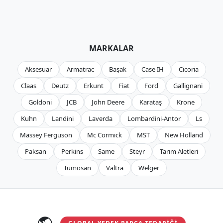
MARKALAR
Aksesuar
Armatrac
Başak
Case IH
Cicoria
Claas
Deutz
Erkunt
Fiat
Ford
Gallignani
Goldoni
JCB
John Deere
Karataş
Krone
Kuhn
Landini
Laverda
Lombardini-Antor
Ls
Massey Ferguson
Mc Cormıck
MST
New Holland
Paksan
Perkins
Same
Steyr
Tarım Aletleri
Tümosan
Valtra
Welger