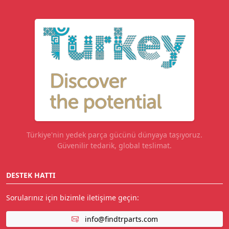
Türkiye'nin yedek parça gücünü dünyaya taşıyoruz.
Güvenilir tedarik, global teslimat.
DESTEK HATTI
Sorularınız için bizimle iletişime geçin:
info@findtrparts.com