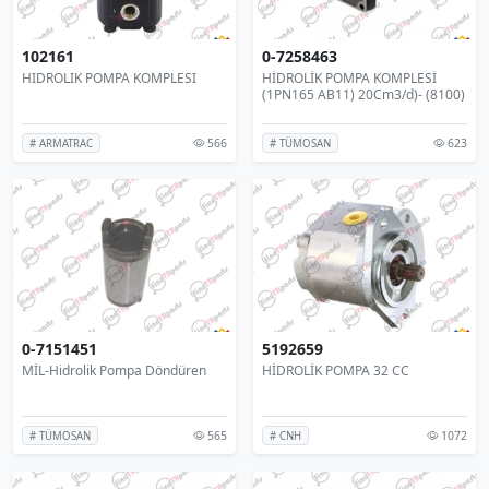
102161
0-7258463
HIDROLIK POMPA KOMPLESI
HİDROLİK POMPA KOMPLESİ
(1PN165 AB11) 20Cm3/d)- (8100)
566
623
# ARMATRAC
# TÜMOSAN
0-7151451
5192659
MİL-Hidrolik Pompa Döndüren
HİDROLİK POMPA 32 CC
565
1072
# TÜMOSAN
# CNH