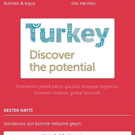
Rulman & Kayış
Site Haritası
Türkiye'nin yedek parça gücünü dünyaya taşıyoruz.
Güvenilir tedarik, global teslimat.
DESTEK HATTI
Sorularınız için bizimle iletişime geçin: