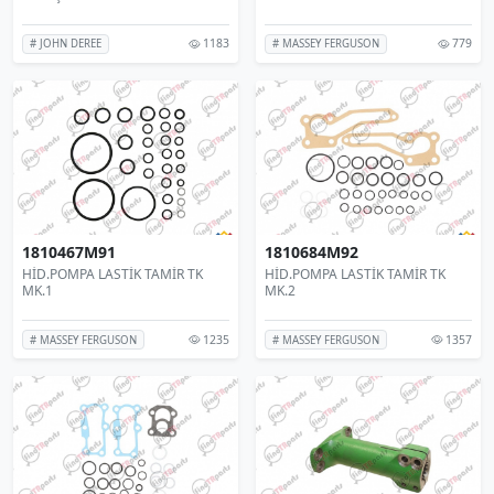
1183
779
# JOHN DEREE
# MASSEY FERGUSON
1810467M91
1810684M92
HİD.POMPA LASTİK TAMİR TK
HİD.POMPA LASTİK TAMİR TK
MK.1
MK.2
1235
1357
# MASSEY FERGUSON
# MASSEY FERGUSON