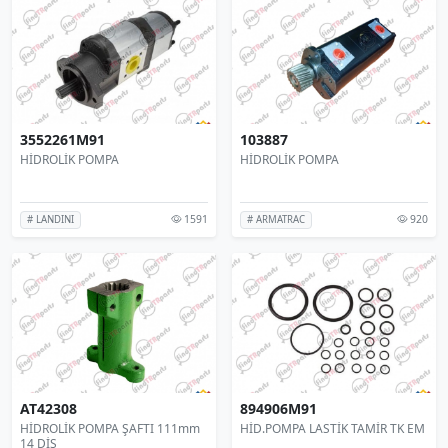
3552261M91
103887
HİDROLİK POMPA
HİDROLİK POMPA
1591
920
# LANDINI
# ARMATRAC
AT42308
894906M91
HİDROLİK POMPA ŞAFTI 111mm
HİD.POMPA LASTİK TAMİR TK EM
14 DİŞ