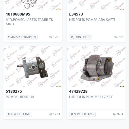
1810680M95
L34573
HİD.POMPA LASTİK TAMİR TK
HİDROLİK POMPA ARA ŞAFTI
MK.3
1201
783
# MASSEY FERGUSON
# JOHN DEERE
5180275
47429728
POMPA HİDROLİK
HİDROLİK POMPASI 17 6CC
1723
2631
# NEW HOLLAND
# NEW HOLLAND