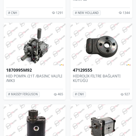
1291
1344
# CNH
# NEW HOLLAND
1870995M92
47129555
HID POMPA /21T /BASINC VALFLI
HİDROLİK FİLTRE BAĞLANTI
/MK3
KÜTÜĞÜ
465
927
# MASSEY FERGUSON
# CNH