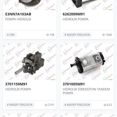
E3NN7A103AB
6262009M91
POMPA HİDROLİK
HİDROLİK POMPA
748
1968
# CNH
# MASSEY FERGUSON
3701159M91
3701005M91
HİDROLİK POMPA
HİDROLİK DİREKSİYON TANDEM
POMPA
2141
623
# MASSEY FERGUSON
# MASSEY FERGUSON