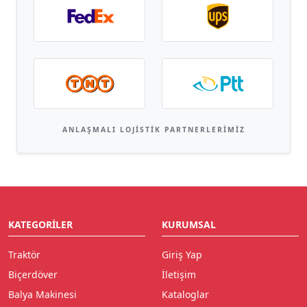
ANLAŞMALI LOJISTIK PARTNERLERIMIZ
KATEGORILER
KURUMSAL
Traktör
Giriş Yap
Biçerdöver
İletişim
Balya Makinesi
Kataloglar