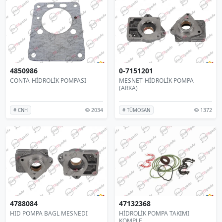
4850986
0-7151201
CONTA-HİDROLİK POMPASI
MESNET-HİDROLİK POMPA
(ARKA)
2034
1372
# CNH
# TÜMOSAN
4788084
47132368
HID POMPA BAGL MESNEDI
HİDROLİK POMPA TAKIMI
KOMPLE