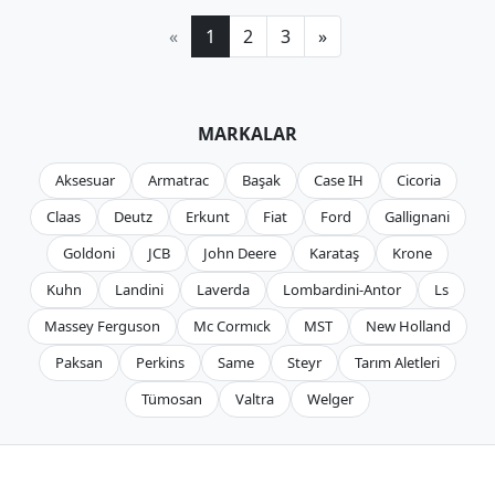
«
1
2
3
»
MARKALAR
Aksesuar
Armatrac
Başak
Case IH
Cicoria
Claas
Deutz
Erkunt
Fiat
Ford
Gallignani
Goldoni
JCB
John Deere
Karataş
Krone
Kuhn
Landini
Laverda
Lombardini-Antor
Ls
Massey Ferguson
Mc Cormıck
MST
New Holland
Paksan
Perkins
Same
Steyr
Tarım Aletleri
Tümosan
Valtra
Welger