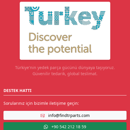
Türkiye'nin yedek parça gücünü dünyaya taşıyoruz.
Güvenilir tedarik, global teslimat.
DESTEK HATTI
Sorularınız için bizimle iletişime geçin:
info@findtrparts.com
+90 542 212 18 59