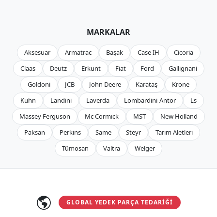
MARKALAR
Aksesuar
Armatrac
Başak
Case IH
Cicoria
Claas
Deutz
Erkunt
Fiat
Ford
Gallignani
Goldoni
JCB
John Deere
Karataş
Krone
Kuhn
Landini
Laverda
Lombardini-Antor
Ls
Massey Ferguson
Mc Cormıck
MST
New Holland
Paksan
Perkins
Same
Steyr
Tarım Aletleri
Tümosan
Valtra
Welger
GLOBAL YEDEK PARÇA TEDARIĞI