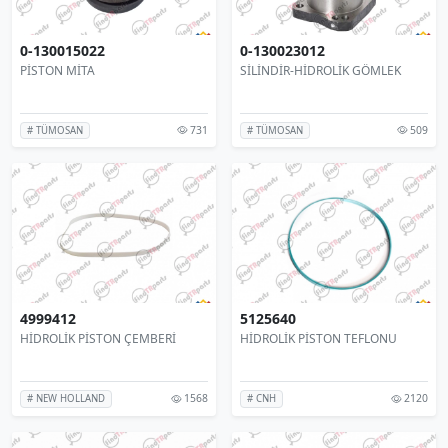
0-130015022
0-130023012
PİSTON MİTA
SİLİNDİR-HİDROLİK GÖMLEK
731
509
# TÜMOSAN
# TÜMOSAN
4999412
5125640
HİDROLİK PİSTON ÇEMBERİ
HİDROLİK PİSTON TEFLONU
1568
2120
# NEW HOLLAND
# CNH