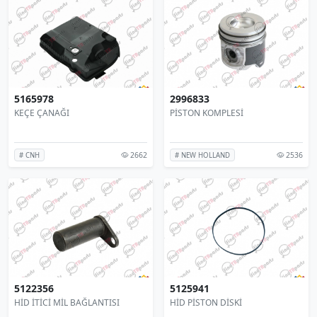
5165978
2996833
KEÇE ÇANAĞI
PİSTON KOMPLESİ
2662
2536
# CNH
# NEW HOLLAND
5122356
5125941
HİD İTİCİ MİL BAĞLANTISI
HİD PİSTON DİSKİ