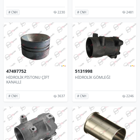
2230
2481
# CNH
# CNH
47497752
5131998
HİDROLİK PİSTONU ÇİFT
HİDROLİK GÖMLEĞİ
KANALLI
3637
2246
# CNH
# CNH