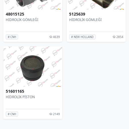
48015125
5125639
HİDROLİK GÖMLEĞİ
HİDROLİK GÖMLEĞİ
4639
2854
# CNH
# NEW HOLLAND
51601165
HİDROLİK PİSTON
2149
# CNH