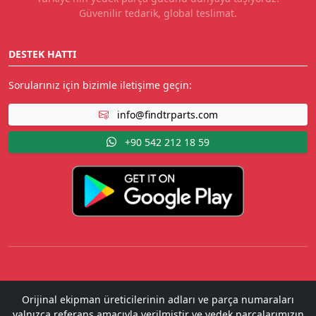
Güvenilir tedarik, global teslimat.
DESTEK HATTI
Sorularınız için bizimle iletişime geçin:
info@findtrparts.com
+90 542 212 18 59
Orijinal ekipman üreticilerinin adları ve parça numaraları
yalnızca referans amacıyla verilmiştir ve yedek parçalarımızın