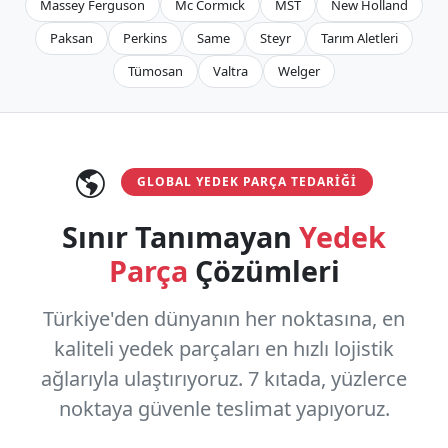
Massey Ferguson
Mc Cormıck
MST
New Holland
Paksan
Perkins
Same
Steyr
Tarım Aletleri
Tümosan
Valtra
Welger
GLOBAL YEDEK PARÇA TEDARIĞI
Sınır Tanımayan
Yedek
Parça
Çözümleri
Türkiye'den dünyanın her noktasına, en
kaliteli yedek parçaları en hızlı lojistik
ağlarıyla ulaştırıyoruz.
7 kıtada, yüzlerce
noktaya
güvenle teslimat yapıyoruz.