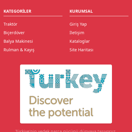
KATEGORILER
KURUMSAL
Traktör
Giriş Yap
Biçerdöver
İletişim
Balya Makinesi
Kataloglar
Rulman & Kayış
Site Haritası
Türkiye'nin yedek parça gücünü dünyaya taşıyoruz.