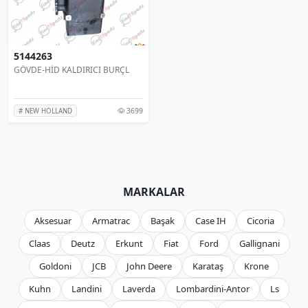
5144263
GÖVDE-HİD KALDIRICI BURÇL
3699
# NEW HOLLAND
MARKALAR
Aksesuar
Armatrac
Başak
Case IH
Cicoria
Claas
Deutz
Erkunt
Fiat
Ford
Gallignani
Goldoni
JCB
John Deere
Karataş
Krone
Kuhn
Landini
Laverda
Lombardini-Antor
Ls