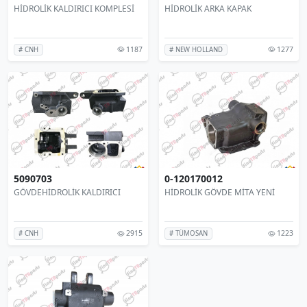
HİDROLİK KALDIRICI KOMPLESİ
HİDROLİK ARKA KAPAK
1187
1277
# CNH
# NEW HOLLAND
5090703
0-120170012
GÖVDEHİDROLİK KALDIRICI
HİDROLİK GÖVDE MİTA YENİ
2915
1223
# CNH
# TÜMOSAN