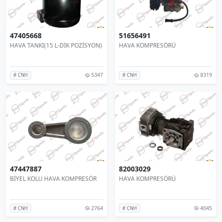
47405668
51656491
HAVA TANKI(15 L-DİK POZİSYON)
HAVA KOMPRESÖRÜ
5347
8319
# CNH
# CNH
47447887
82003029
BİYEL KOLU HAVA KOMPRESÖR
HAVA KOMPRESÖRÜ
2764
4045
# CNH
# CNH