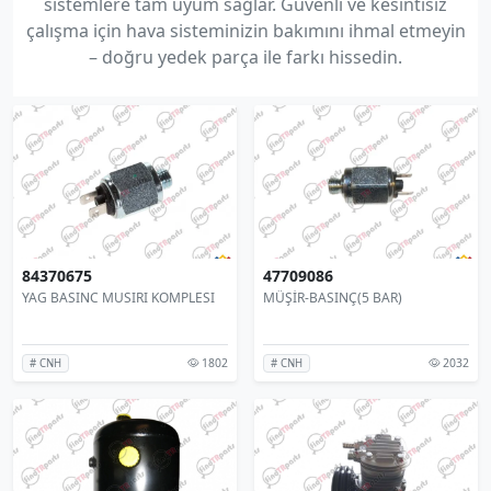
sistemlere tam uyum sağlar. Güvenli ve kesintisiz
çalışma için hava sisteminizin bakımını ihmal etmeyin
– doğru yedek parça ile farkı hissedin.
84370675
47709086
YAG BASINC MUSIRI KOMPLESI
MÜŞİR-BASINÇ(5 BAR)
1802
2032
# CNH
# CNH