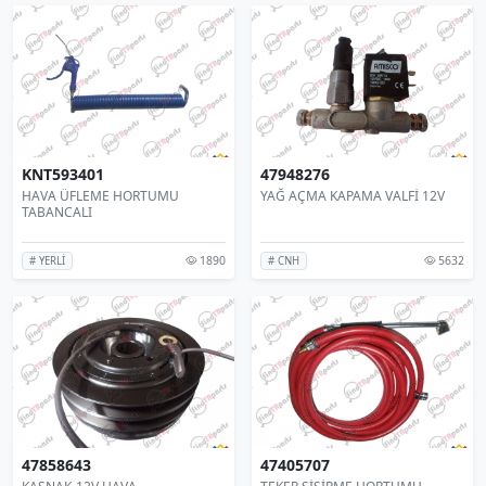
KNT593401
47948276
HAVA ÜFLEME HORTUMU
YAĞ AÇMA KAPAMA VALFİ 12V
TABANCALI
1890
5632
# YERLİ
# CNH
47858643
47405707