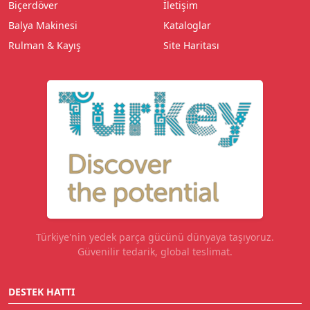
Biçerdöver
İletişim
Balya Makinesi
Kataloglar
Rulman & Kayış
Site Haritası
Türkiye'nin yedek parça gücünü dünyaya taşıyoruz.
Güvenilir tedarik, global teslimat.
DESTEK HATTI