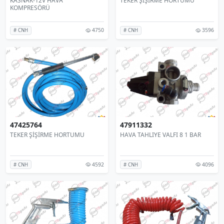
KASNAK-12V HAVA
TEKER ŞİŞİRME HORTUMU
KOMPRESÖRÜ
4750
3596
# CNH
# CNH
47425764
47911332
TEKER ŞİŞİRME HORTUMU
HAVA TAHLIYE VALFI 8 1 BAR
4592
4096
# CNH
# CNH