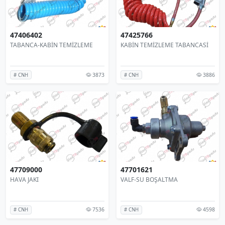
47406402
47425766
TABANCA-KABİN TEMİZLEME
KABİN TEMİZLEME TABANCASİ
3873
3886
# CNH
# CNH
47709000
47701621
HAVA JAKI
VALF-SU BOŞALTMA
7536
4598
# CNH
# CNH