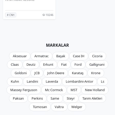
10246
# CNH
MARKALAR
Aksesuar
Armatrac
Başak
Case IH
Cicoria
Claas
Deutz
Erkunt
Fiat
Ford
Gallignani
Goldoni
JCB
John Deere
Karataş
Krone
Kuhn
Landini
Laverda
Lombardini-Antor
Ls
Massey Ferguson
Mc Cormıck
MST
New Holland
Paksan
Perkins
Same
Steyr
Tarım Aletleri
Tümosan
Valtra
Welger