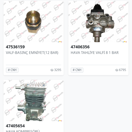
47536159
47406356
VALF-BASINÇ EMNİYET(12 BAR)
HAVA TAHLİYE VALFİ 8 1 BAR
3295
6795
# CNH
# CNH
47405654
HAVA KOMPRESÖRÜ