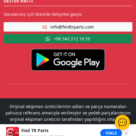
DESTEK HATTI
Sorularınız için bizimle iletişime geçin:
info@findtrparts.com
+90 542 212 18 59
Orijinal ekipman üreticilerinin adları ve parça numaraları
yalnızca referans amacıyla verilmiştir ve yedek parçalarımızın
orijinal ekipman üreticisi tarafından yapıldığını ima etme
amacı taşımaz.
Find TR Parts
2022 - 2026 Copyright ©
Find TR Parts
. All Rights Reserved.
YÜKLE