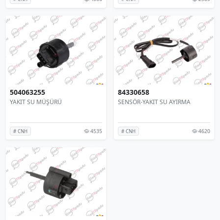
504063255
84330658
YAKIT SU MÜŞÜRÜ
SENSÖR-YAKIT SU AYIRMA
4535
4620
# CNH
# CNH