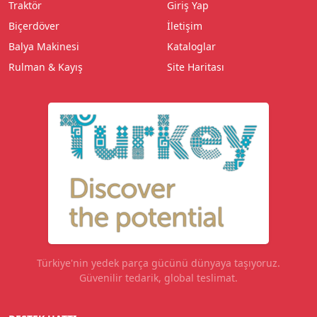
Traktör
Giriş Yap
Biçerdöver
İletişim
Balya Makinesi
Kataloglar
Rulman & Kayış
Site Haritası
Türkiye'nin yedek parça gücünü dünyaya taşıyoruz.
Güvenilir tedarik, global teslimat.