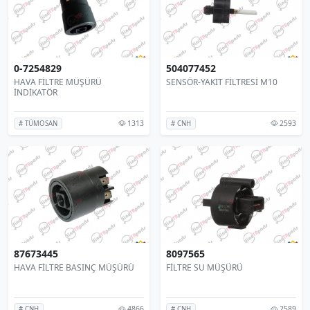
0-7254829
504077452
HAVA FİLTRE MÜŞÜRÜ
SENSÖR-YAKIT FİLTRESİ M10
İNDİKATÖR
1313
2593
# TÜMOSAN
# CNH
87673445
8097565
HAVA FİLTRE BASINÇ MÜŞÜRÜ
FİLTRE SU MÜŞÜRÜ
4866
2589
# CNH
# CNH