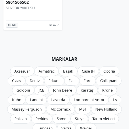
5801506502
SENSOR-YAKIT SU
4251
# CNH
MARKALAR
Aksesuar
Armatrac
Başak
Case IH
Cicoria
Claas
Deutz
Erkunt
Fiat
Ford
Gallignani
Goldoni
JCB
John Deere
Karataş
Krone
Kuhn
Landini
Laverda
Lombardini-Antor
Ls
Massey Ferguson
Mc Cormıck
MST
New Holland
Paksan
Perkins
Same
Steyr
Tarım Aletleri
Tümosan
Valtra
Welger