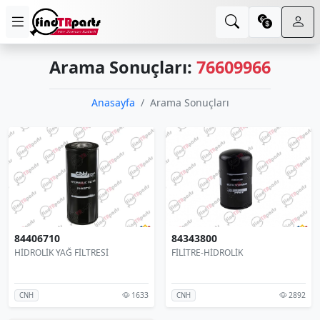
Arama Sonuçları:
76609966
Anasayfa
Arama Sonuçları
84406710
84343800
HİDROLİK YAĞ FİLTRESİ
FİLİTRE-HİDROLİK
1633
2892
CNH
CNH