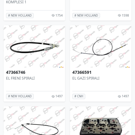
KOMPLESİ 1
1754
1598
# NEW HOLLAND
# NEW HOLLAND
47366746
47366591
EL FRENİ SPIRALİ
EL GAZI SPIRALI
1497
1497
# NEW HOLLAND
# CNH