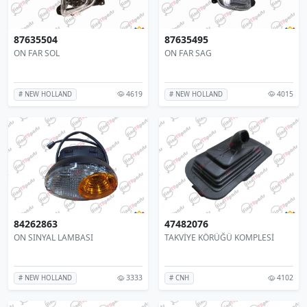
87635504
87635495
ON FAR SOL
ON FAR SAG
4619
4015
# NEW HOLLAND
# NEW HOLLAND
84262863
47482076
ON SINYAL LAMBASI
TAKVİYE KÖRÜĞÜ KOMPLESİ
3333
4102
# NEW HOLLAND
# CNH