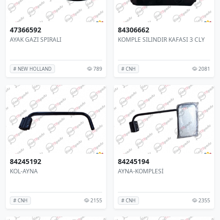
47366592
84306662
AYAK GAZI SPIRALI
KOMPLE SILINDIR KAFASI 3 CLY
789
2081
# NEW HOLLAND
# CNH
84245192
84245194
KOL-AYNA
AYNA-KOMPLESİ
2155
2355
# CNH
# CNH