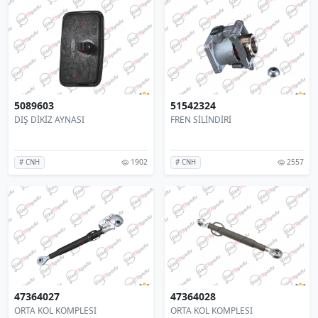
5089603
51542324
DIŞ DİKİZ AYNASI
FREN SİLİNDİRİ
1902
2557
# CNH
# CNH
47364027
47364028
ORTA KOL KOMPLESI
ORTA KOL KOMPLESI