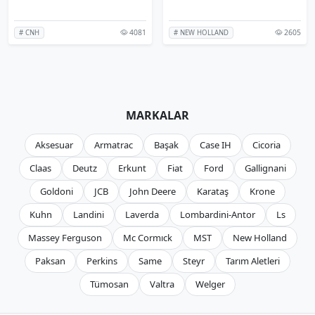
4081
2605
# CNH
# NEW HOLLAND
MARKALAR
Aksesuar
Armatrac
Başak
Case IH
Cicoria
Claas
Deutz
Erkunt
Fiat
Ford
Gallignani
Goldoni
JCB
John Deere
Karataş
Krone
Kuhn
Landini
Laverda
Lombardini-Antor
Ls
Massey Ferguson
Mc Cormıck
MST
New Holland
Paksan
Perkins
Same
Steyr
Tarım Aletleri
Tümosan
Valtra
Welger