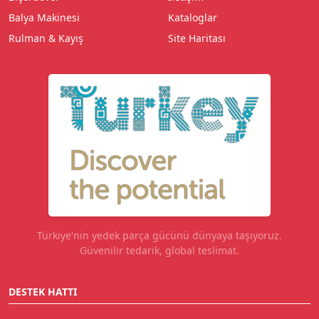
Balya Makinesi
Kataloglar
Rulman & Kayış
Site Haritası
Türkiye'nin yedek parça gücünü dünyaya taşıyoruz.
Güvenilir tedarik, global teslimat.
DESTEK HATTI