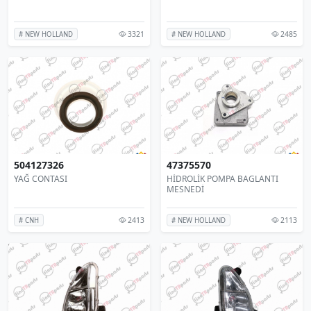
3321
2485
# NEW HOLLAND
# NEW HOLLAND
504127326
47375570
YAĞ CONTASI
HİDROLİK POMPA BAGLANTI
MESNEDİ
2413
2113
# CNH
# NEW HOLLAND