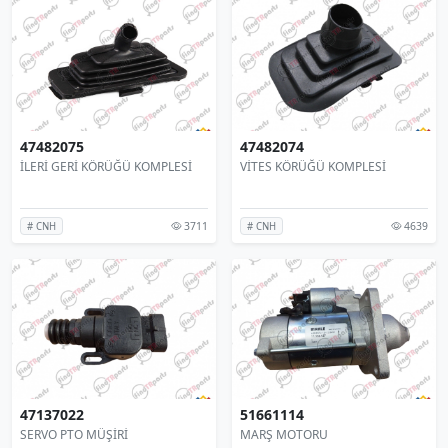
47482075
47482074
İLERİ GERİ KÖRÜĞÜ KOMPLESİ
VİTES KÖRÜĞÜ KOMPLESİ
3711
4639
# CNH
# CNH
47137022
51661114
SERVO PTO MÜŞİRİ
MARŞ MOTORU