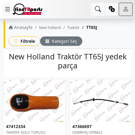
Anasayfa
TT65J
New holland
Traktör
Filtrele
Kategori Seç
New Holland Traktör TT65J yedek
parça
47412334
47366697
TAKVIYE KOLU TOPUZU
DEBRIYAJ SPIRALI