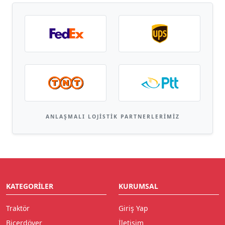
ANLAŞMALI LOJISTIK PARTNERLERIMIZ
KATEGORILER
KURUMSAL
Traktör
Giriş Yap
Biçerdöver
İletişim