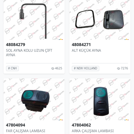
48084279
48084271
SOL AYNA KOLU UZUN ÇİFT
ALT KÜÇÜK AYNA
AYNA
4625
7276
# CNH
# NEW HOLLAND
47804094
47804062
FAR ÇALIŞMA LAMBASI
ARKA ÇALIŞMA LAMBASI