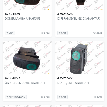
47521529
47521528
DÖNER LAMBA ANAHTARI
DIFERANSIYEL KILIDI ANAHTARI
3753
3533
# CNH
# CNH
47804057
47521527
ÖN SİLECEK DEVRE ANAHTARI
DÖRT ÇEKER ANAHTARI
3758
4901
# NEW HOLLAND
# CNH