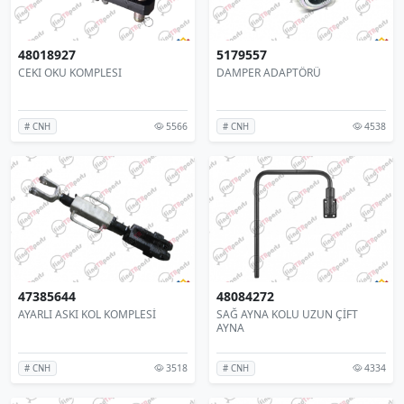
48018927
5179557
CEKI OKU KOMPLESI
DAMPER ADAPTÖRÜ
5566
4538
# CNH
# CNH
47385644
48084272
AYARLI ASKI KOL KOMPLESİ
SAĞ AYNA KOLU UZUN ÇİFT
AYNA
3518
4334
# CNH
# CNH