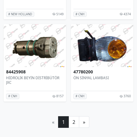
5149
4374
# NEW HOLLAND
# CNH
84425908
47780200
HİDROLİK BEYİN DİSTRİBÜTÖR
ÖN SİNYAL LAMBASI
JXC
8157
3760
# CNH
# CNH
«
1
2
»