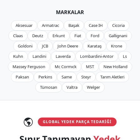
MARKALAR
Aksesuar
Armatrac
Başak
Case IH
Cicoria
Claas
Deutz
Erkunt
Fiat
Ford
Gallignani
Goldoni
JCB
John Deere
Karataş
Krone
Kuhn
Landini
Laverda
Lombardini-Antor
Ls
Massey Ferguson
Mc Cormıck
MST
New Holland
Paksan
Perkins
Same
Steyr
Tarım Aletleri
Tümosan
Valtra
Welger
GLOBAL YEDEK PARÇA TEDARIĞI
Sınır Tanımayan
Yedek