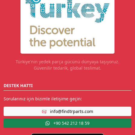
Türkiye'nin yedek parça gücünü dünyaya taşıyoruz.
Güvenilir tedarik, global teslimat.
DESTEK HATTI
Sorularınız için bizimle iletişime geçin:
info@findtrparts.com
+90 542 212 18 59