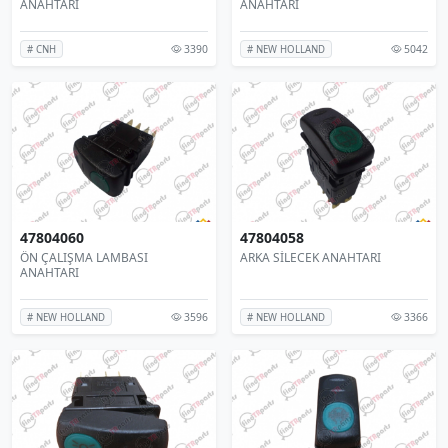
ANAHTARI
ANAHTARI
3390
5042
# CNH
# NEW HOLLAND
47804060
47804058
ÖN ÇALIŞMA LAMBASI
ARKA SİLECEK ANAHTARI
ANAHTARI
3596
3366
# NEW HOLLAND
# NEW HOLLAND