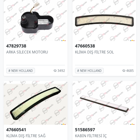
47829738
47660538
ARKA SİLECEK MOTORU
KLİMA DIŞ FİLTRE SOL
3492
4685
# NEW HOLLAND
# NEW HOLLAND
47660541
51586597
KLİMA DIŞ FİLTRE SAĞ
KABİN FİLTRESİ İÇ