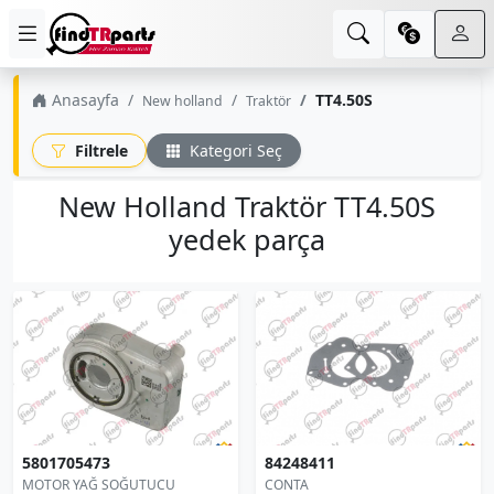
Anasayfa
TT4.50S
New holland
Traktör
Filtrele
Kategori Seç
New Holland Traktör TT4.50S
yedek parça
5801705473
84248411
MOTOR YAĞ SOĞUTUCU
CONTA