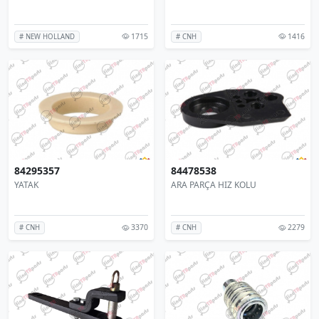
1715
1416
# NEW HOLLAND
# CNH
84295357
84478538
YATAK
ARA PARÇA HIZ KOLU
3370
2279
# CNH
# CNH