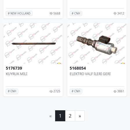
5668
3412
# NEW HOLLAND
# CNH
5176739
5168054
KUYRUK MİLİ
ELEKTRO VALF İLERİ GERİ
2725
3861
# CNH
# CNH
«
1
2
»