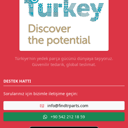
Türkiye'nin yedek parça gücünü dünyaya taşıyoruz.
Güvenilir tedarik, global teslimat.
DESTEK HATTI
Sorularınız için bizimle iletişime geçin:
info@findtrparts.com
+90 542 212 18 59