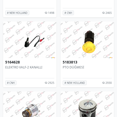
1498
2465
# NEW HOLLAND
# CNH
5164628
5183813
ELEKTRO VALF-2 KANALLI
PTO DÜĞMESİ
2925
2930
# CNH
# NEW HOLLAND