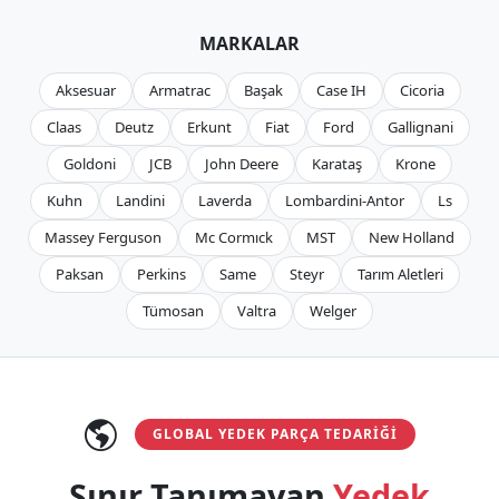
MARKALAR
Aksesuar
Armatrac
Başak
Case IH
Cicoria
Claas
Deutz
Erkunt
Fiat
Ford
Gallignani
Goldoni
JCB
John Deere
Karataş
Krone
Kuhn
Landini
Laverda
Lombardini-Antor
Ls
Massey Ferguson
Mc Cormıck
MST
New Holland
Paksan
Perkins
Same
Steyr
Tarım Aletleri
Tümosan
Valtra
Welger
GLOBAL YEDEK PARÇA TEDARIĞI
Sınır Tanımayan
Yedek