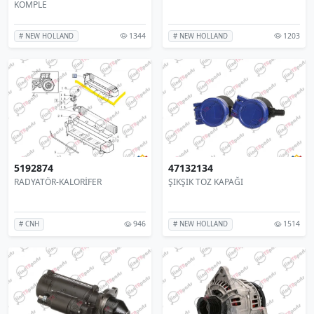
KOMPLE
1344
1203
# NEW HOLLAND
# NEW HOLLAND
5192874
47132134
RADYATÖR-KALORİFER
ŞIKŞIK TOZ KAPAĞI
946
1514
# CNH
# NEW HOLLAND