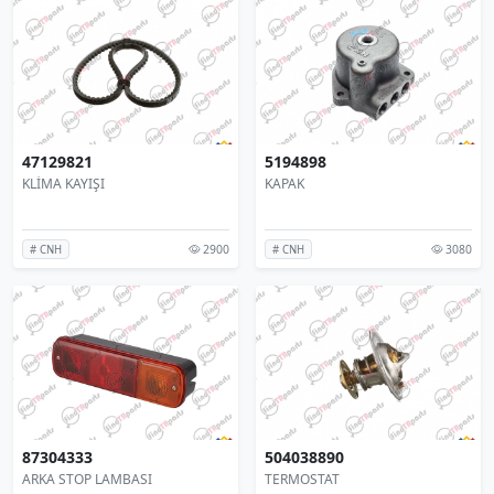
47129821
5194898
KLİMA KAYIŞI
KAPAK
2900
3080
# CNH
# CNH
87304333
504038890
ARKA STOP LAMBASI
TERMOSTAT