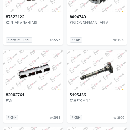
87523122
8094740
KONTAK ANAHTARI
PİSTON SEKMAN TAKIMI
3276
4390
# NEW HOLLAND
# CNH
82002761
5195436
FAN
TAHRİK MİLİ
2986
2979
# CNH
# CNH