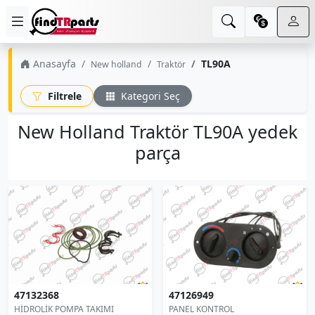
Anasayfa
TL90A
New holland
Traktör
Filtrele
Kategori Seç
New Holland Traktör TL90A yedek
parça
47132368
47126949
HİDROLİK POMPA TAKIMI
PANEL KONTROL