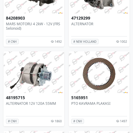
84208903
47129299
MARS MOTORU 4 2kW - 12V (FRS
ALTERNATÖR
Selonoid)
1492
1002
# CNH
# NEW HOLLAND
48195715
5165951
ALTERNATOR 12V 120A 55MM
PTO KAVRAMA PLAKASI
1860
1497
# CNH
# CNH