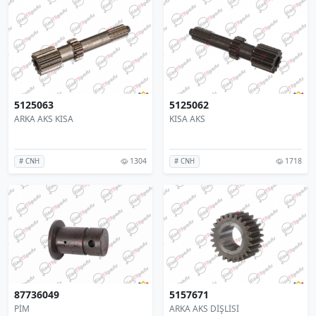
5125063
5125062
ARKA AKS KISA
KISA AKS
1304
1718
# CNH
# CNH
87736049
5157671
PİM
ARKA AKS DİŞLİSİ