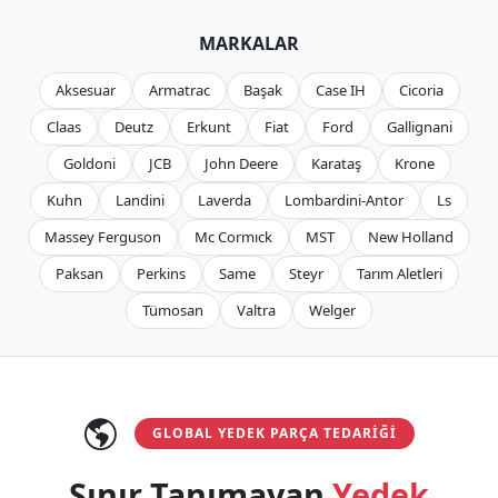
MARKALAR
Aksesuar
Armatrac
Başak
Case IH
Cicoria
Claas
Deutz
Erkunt
Fiat
Ford
Gallignani
Goldoni
JCB
John Deere
Karataş
Krone
Kuhn
Landini
Laverda
Lombardini-Antor
Ls
Massey Ferguson
Mc Cormıck
MST
New Holland
Paksan
Perkins
Same
Steyr
Tarım Aletleri
Tümosan
Valtra
Welger
GLOBAL YEDEK PARÇA TEDARIĞI
Sınır Tanımayan
Yedek