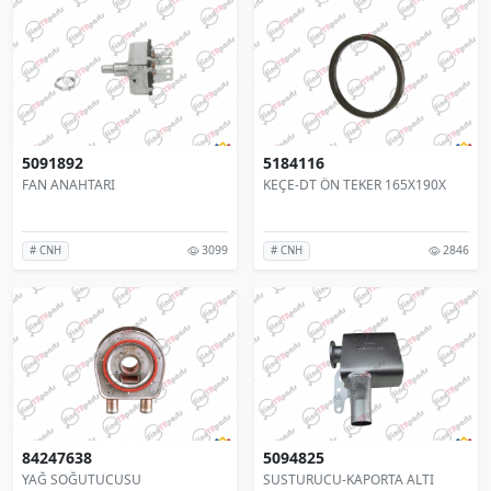
5091892
5184116
FAN ANAHTARI
KEÇE-DT ÖN TEKER 165X190X
3099
2846
# CNH
# CNH
84247638
5094825
YAĞ SOĞUTUCUSU
SUSTURUCU-KAPORTA ALTI