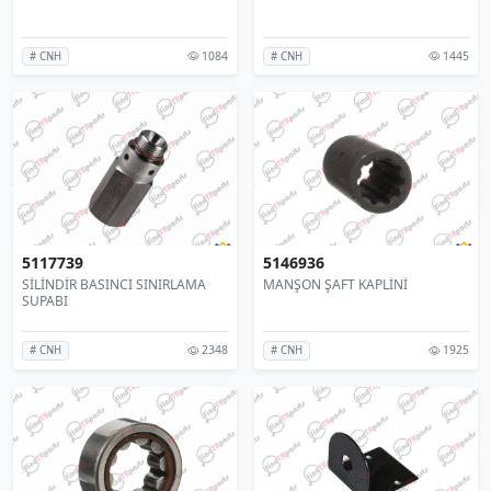
1084
1445
# CNH
# CNH
5117739
5146936
SİLİNDİR BASINCI SINIRLAMA
MANŞON ŞAFT KAPLİNİ
SUPABI
2348
1925
# CNH
# CNH