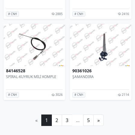
2885
2416
# CNH
# CNH
84146528
90361026
SPİRAL-KUYRUK MİLİ KOMPLE
ŞAMANDIRA
3026
2114
# CNH
# CNH
«
1
2
3
...
5
»