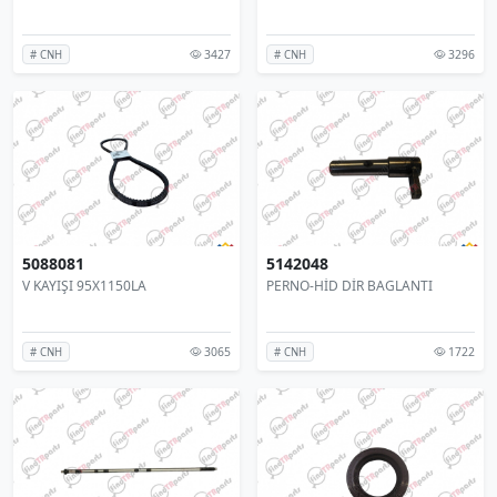
3427
3296
# CNH
# CNH
5088081
5142048
V KAYIŞI 95X1150LA
PERNO-HİD DİR BAGLANTI
3065
1722
# CNH
# CNH