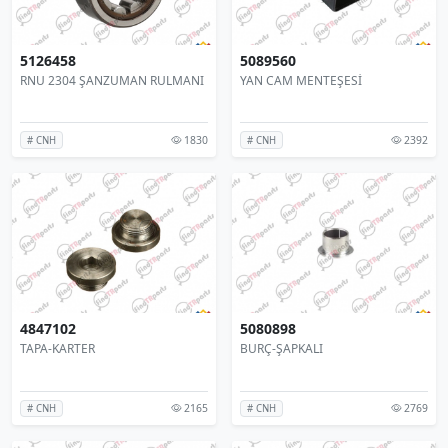
5126458
5089560
RNU 2304 ŞANZUMAN RULMANI
YAN CAM MENTEŞESİ
1830
2392
# CNH
# CNH
4847102
5080898
TAPA-KARTER
BURÇ-ŞAPKALI
2165
2769
# CNH
# CNH