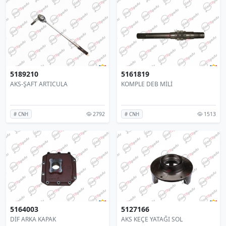
5189210
5161819
AKS-ŞAFT ARTICULA
KOMPLE DEB MİLİ
2792
1513
# CNH
# CNH
5164003
5127166
DİF ARKA KAPAK
AKS KEÇE YATAĞI SOL