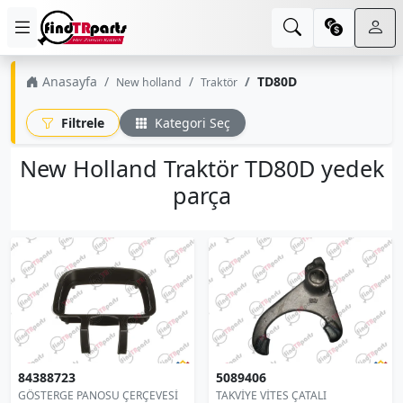
Anasayfa
TD80D
New holland
Traktör
Filtrele
Kategori Seç
New Holland Traktör TD80D yedek
parça
84388723
5089406
GÖSTERGE PANOSU ÇERÇEVESİ
TAKVİYE VİTES ÇATALI