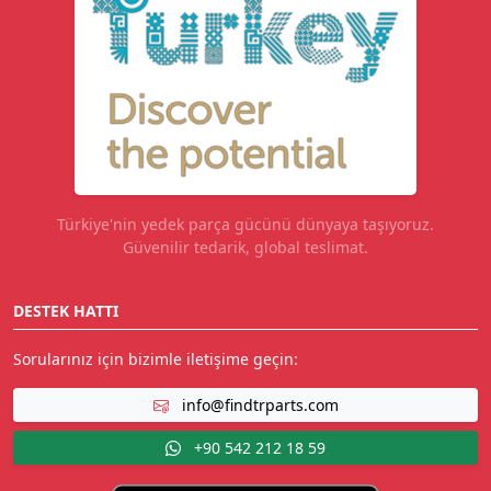
Türkiye'nin yedek parça gücünü dünyaya taşıyoruz.
Güvenilir tedarik, global teslimat.
DESTEK HATTI
Sorularınız için bizimle iletişime geçin:
info@findtrparts.com
+90 542 212 18 59