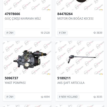
47978666
84478264
GÜÇ ÇIKIŞI KAVRAMA MİLİ
MOTOR ÖN BOĞAZ KECESI
2528
3839
# CNH
# CNH
5096737
5189211
YAKIT POMPASI
AKS-ŞAFT ARTICULA
4094
3035
# CNH
# NEW HOLLAND