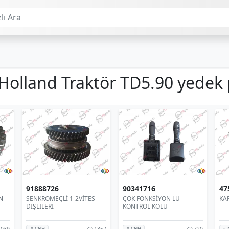
Holland Traktör TD5.90 yedek 
91888726
90341716
47
N
SENKROMEÇLİ 1-2VİTES
ÇOK FONKSİYON LU
KA
DİŞLİLERİ
KONTROL KOLU
039
1357
720