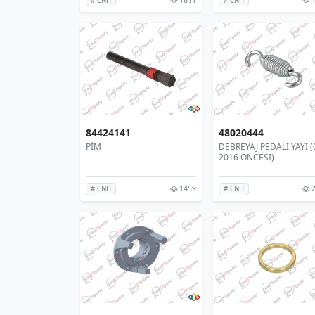
# CNH
# CNH
84424141
48020444
PİM
DEBREYAJ PEDALI YAYI (
2016 ÖNCESİ)
1459
2
# CNH
# CNH