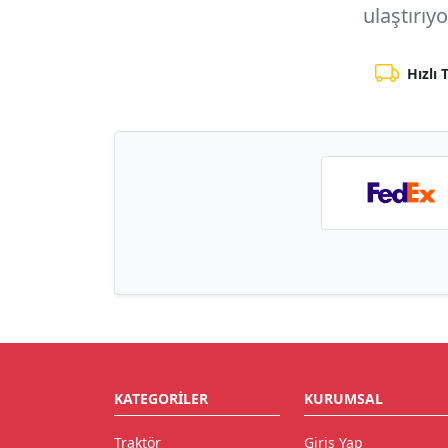
ulaştırıy
Hızlı 
KATEGORILER
KURUMSAL
Traktör
Giriş Yap