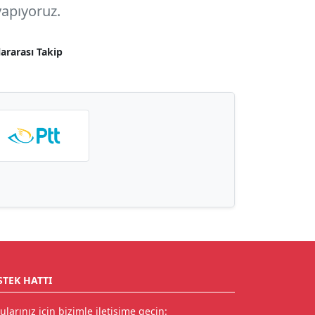
apıyoruz.
lararası Takip
STEK HATTI
ularınız için bizimle iletişime geçin: