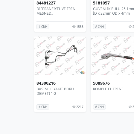
84481227
5181057
DIFERANSIYEL VE FREN
GÜVENLİK PULU 25 1m
MESNEDI
İD x 32mm OD x 4mm
1558
2
# CNH
# CNH
84300216
5089676
BASINCLI YAKIT BORU
KOMPLE EL FRENİ
DEMETI 1-2
2217
3
# CNH
# CNH