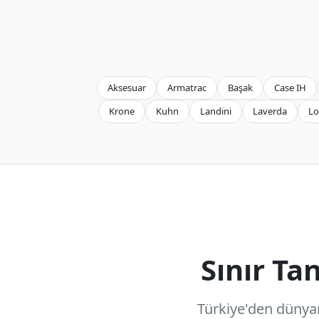
Aksesuar
Armatrac
Başak
Case IH
Krone
Kuhn
Landini
Laverda
Lo
Sınır T
Türkiye'den dünyanı