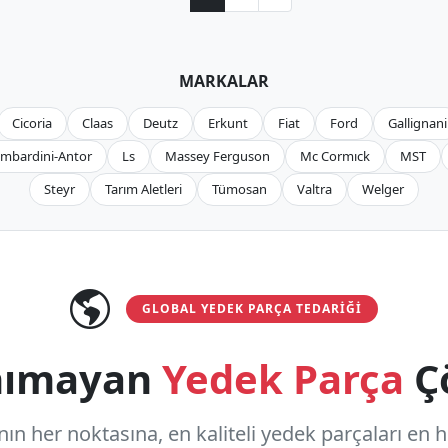
MARKALAR
Cicoria
Claas
Deutz
Erkunt
Fiat
Ford
Gallignani
mbardini-Antor
Ls
Massey Ferguson
Mc Cormıck
MST
Steyr
Tarım Aletleri
Tümosan
Valtra
Welger
GLOBAL YEDEK PARÇA TEDARIĞI
anımayan
Yedek Parça
Ç
n her noktasına, en kaliteli yedek parçaları en hızl