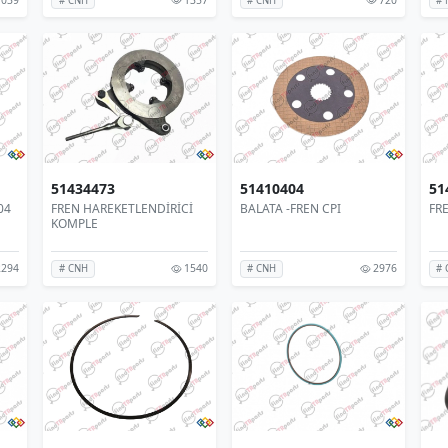
# CNH
# CNH
# 
51434473
51410404
51
04
FREN HAREKETLENDİRİCİ
BALATA -FREN CPI
FRE
KOMPLE
294
1540
2976
# CNH
# CNH
# 