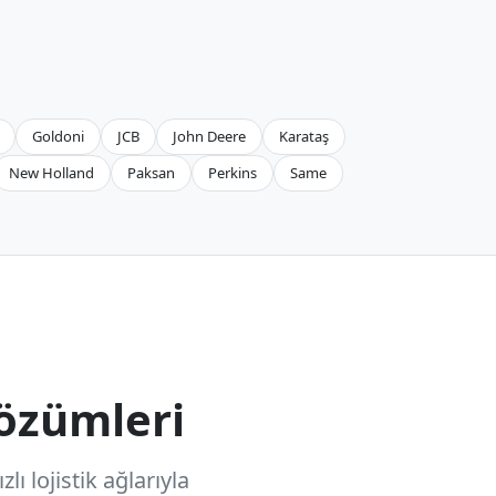
Goldoni
JCB
John Deere
Karataş
New Holland
Paksan
Perkins
Same
özümleri
ı lojistik ağlarıyla