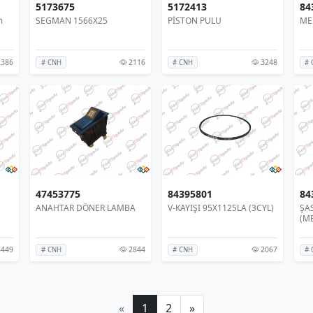
5173675
5172413
84
m
SEGMAN 1566X25
PİSTON PULU
ME
386
2116
3248
# CNH
# CNH
# 
47453775
84395801
84
ANAHTAR DÖNER LAMBA
V-KAYIŞI 95X1125LA (3CYL)
ŞAS
(M
449
2844
2067
# CNH
# CNH
# 
«
1
2
»