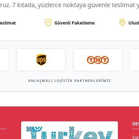
oruz.
7 kıtada, yüzlerce noktaya
güvenle teslimat y
Teslimat
Güvenli Paketleme
Ulus
ANLAŞMALI LOJISTIK PARTNERLERIMIZ
DE
Sor