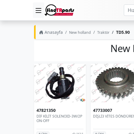
Anasayfa
TD5.90
New holland
Traktör
New 
47821350
47733007
DİF KİLİT SOLENOID-3W/2P
DİŞLİ3 VİTES DÖNDÜRE
ON-OFF
1611
1