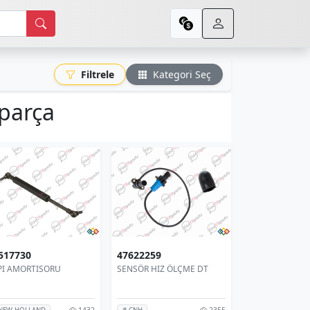
Filtrele
Kategori Seç
parça
517730
47622259
PI AMORTISORU
SENSÖR HIZ ÖLÇME DT
1432
2355