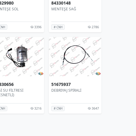
329980
84330148
NTEŞE SOL
MENTEŞE SAĞ
3396
2786
CNH
# CNH
330656
51675937
İ SU FİLTRESİ
DEBRIYAJ SPİRALİ
ESNETLİ)
3216
3647
CNH
# CNH