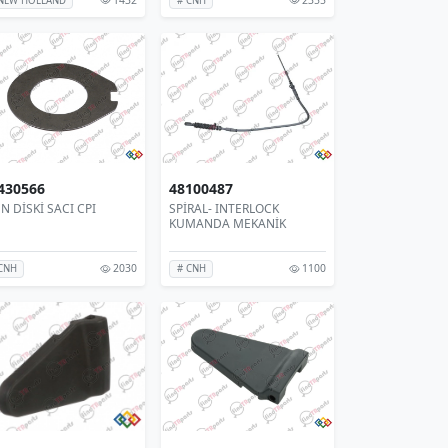
NEW HOLLAND
# CNH
430566
48100487
N DİSKİ SACI CPI
SPİRAL- INTERLOCK
KUMANDA MEKANİK
2030
1100
CNH
# CNH