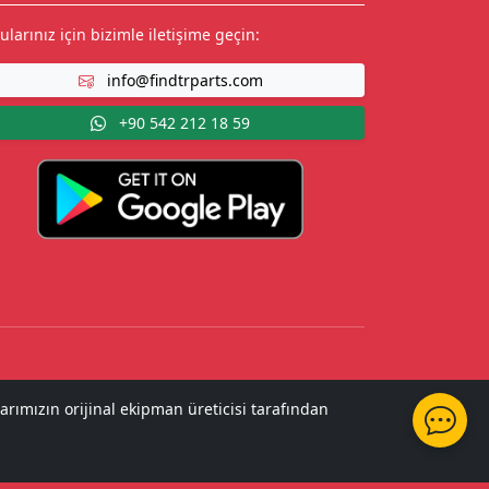
ularınız için bizimle iletişime geçin:
info@findtrparts.com
+90 542 212 18 59
arımızın orijinal ekipman üreticisi tarafından