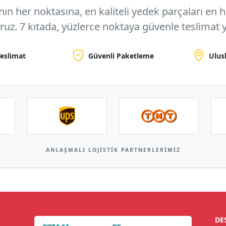
n her noktasına, en kaliteli yedek parçaları en hızl
oruz.
7 kıtada, yüzlerce noktaya
güvenle teslimat y
Teslimat
Güvenli Paketleme
Ulus
ANLAŞMALI LOJISTIK PARTNERLERIMIZ
DE