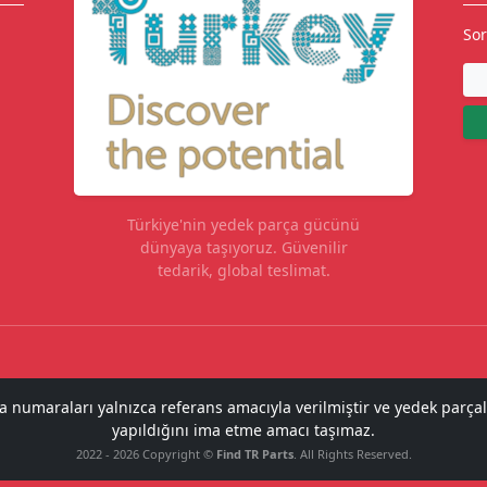
Sor
Türkiye'nin yedek parça gücünü
dünyaya taşıyoruz. Güvenilir
tedarik, global teslimat.
ça numaraları yalnızca referans amacıyla verilmiştir ve yedek parçal
yapıldığını ima etme amacı taşımaz.
2022 - 2026 Copyright ©
Find TR Parts
. All Rights Reserved.