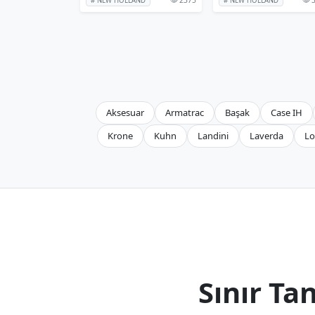
# NEW HOLLAND
# NEW HOLLAND
Aksesuar
Armatrac
Başak
Case IH
Krone
Kuhn
Landini
Laverda
Lo
Sınır T