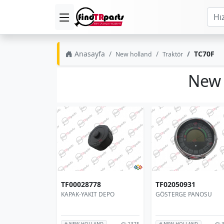
Anasayfa
TC70F
New holland
Traktör
New 
TF00028778
TF02050931
KAPAK-YAKIT DEPO
GÖSTERGE PANOSU
2375
3