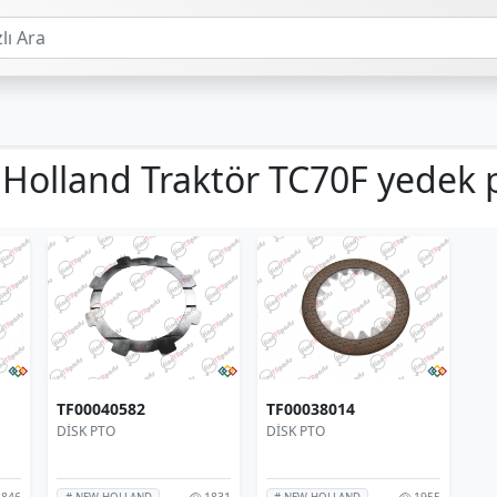
Holland Traktör TC70F yedek 
TF00040582
TF00038014
DİSK PTO
DİSK PTO
846
1831
1955