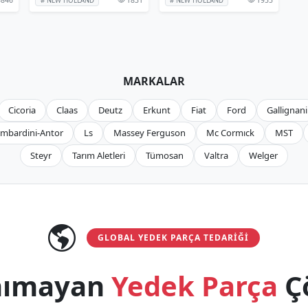
# NEW HOLLAND
# NEW HOLLAND
MARKALAR
Cicoria
Claas
Deutz
Erkunt
Fiat
Ford
Gallignani
mbardini-Antor
Ls
Massey Ferguson
Mc Cormıck
MST
Steyr
Tarım Aletleri
Tümosan
Valtra
Welger
GLOBAL YEDEK PARÇA TEDARIĞI
anımayan
Yedek Parça
Ç