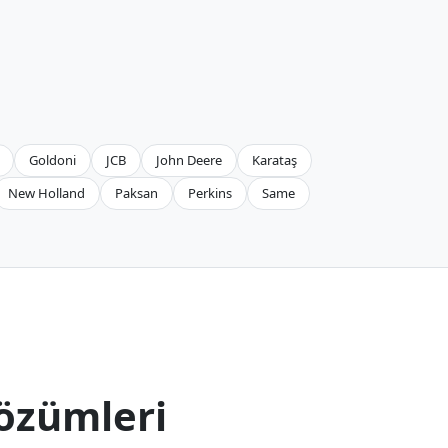
Goldoni
JCB
John Deere
Karataş
New Holland
Paksan
Perkins
Same
özümleri