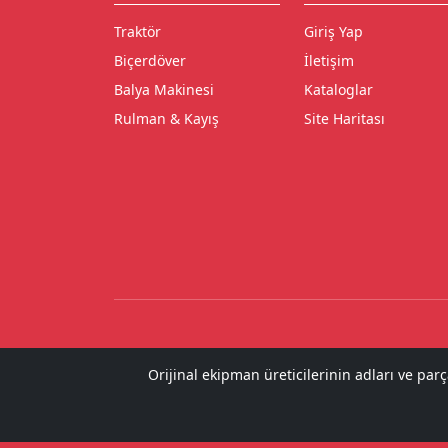
Traktör
Giriş Yap
Biçerdöver
İletişim
Balya Makinesi
Kataloglar
Rulman & Kayış
Site Haritası
Orijinal ekipman üreticilerinin adları ve par