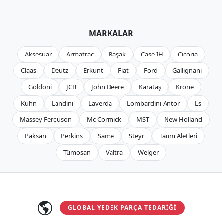
MARKALAR
Aksesuar
Armatrac
Başak
Case IH
Cicoria
Claas
Deutz
Erkunt
Fiat
Ford
Gallignani
Goldoni
JCB
John Deere
Karataş
Krone
Kuhn
Landini
Laverda
Lombardini-Antor
Ls
Massey Ferguson
Mc Cormıck
MST
New Holland
Paksan
Perkins
Same
Steyr
Tarım Aletleri
Tümosan
Valtra
Welger
GLOBAL YEDEK PARÇA TEDARIĞI