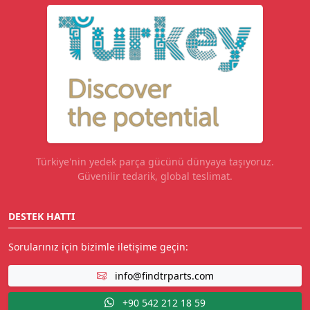
Türkiye'nin yedek parça gücünü dünyaya taşıyoruz.
Güvenilir tedarik, global teslimat.
DESTEK HATTI
Sorularınız için bizimle iletişime geçin:
info@findtrparts.com
+90 542 212 18 59