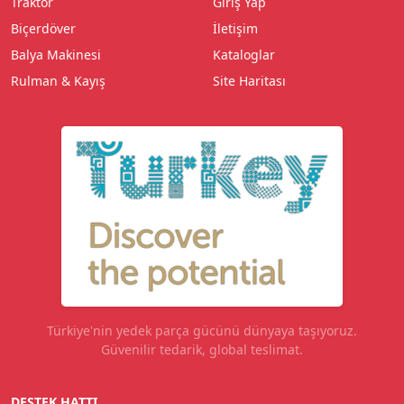
Traktör
Giriş Yap
Biçerdöver
İletişim
Balya Makinesi
Kataloglar
Rulman & Kayış
Site Haritası
Türkiye'nin yedek parça gücünü dünyaya taşıyoruz.
Güvenilir tedarik, global teslimat.
DESTEK HATTI