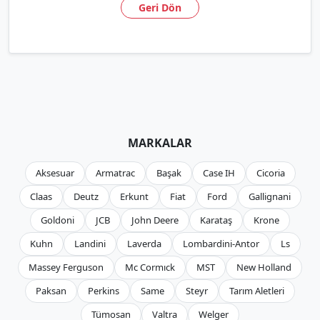
Geri Dön
MARKALAR
Aksesuar
Armatrac
Başak
Case IH
Cicoria
Claas
Deutz
Erkunt
Fiat
Ford
Gallignani
Goldoni
JCB
John Deere
Karataş
Krone
Kuhn
Landini
Laverda
Lombardini-Antor
Ls
Massey Ferguson
Mc Cormıck
MST
New Holland
Paksan
Perkins
Same
Steyr
Tarım Aletleri
Tümosan
Valtra
Welger