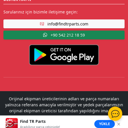
Sorularınız için bizimle iletişime geçin:
info@findtrparts.com
+90 542 212 18 59
Orijinal ekipman üreticilerinin adları ve parça numaraları
yalnızca referans amacıyla verilmiştir ve yedek parçalarımızın
orijinal ekipman üreticisi tarafından yapıldığını ima etme
amacı taşımaz.
Find TR Parts
2022 - 2026 Copyright ©
Find TR Parts
. All Rights Reserved.
YÜKLE
Aradığınız parça cebinizde!