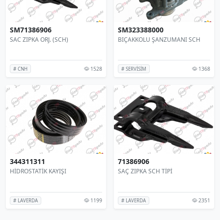
SM71386906
SM323388000
SAC ZIPKA ORJ. (SCH)
BIÇAKKOLU ŞANZUMANI SCH
1528
1368
# CNH
# SERVİSİM
344311311
71386906
HİDROSTATİK KAYIŞI
SAÇ ZIPKA SCH TİPİ
1199
2351
# LAVERDA
# LAVERDA