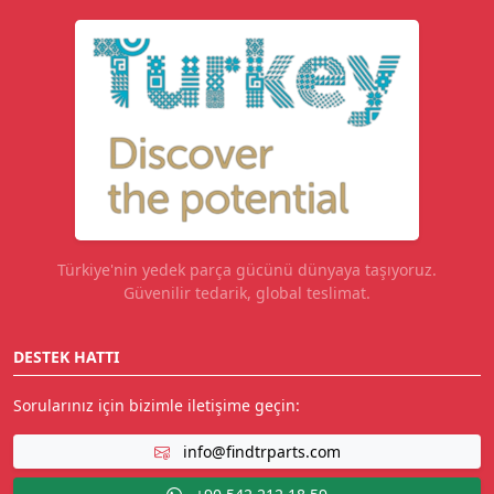
Türkiye'nin yedek parça gücünü dünyaya taşıyoruz.
Güvenilir tedarik, global teslimat.
DESTEK HATTI
Sorularınız için bizimle iletişime geçin:
info@findtrparts.com