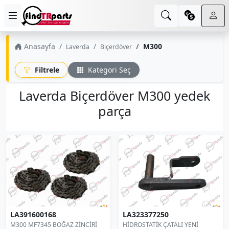
Anasayfa
M300
Laverda
Biçerdöver
Filtrele
Kategori Seç
Laverda Biçerdöver M300 yedek
parça
LA391600168
LA323377250
M300 MF7345 BOĞAZ ZİNCİRİ
HİDROSTATİK ÇATALI YENİ