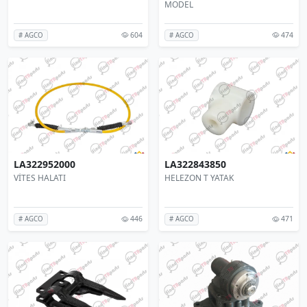
MODEL
604
474
# AGCO
# AGCO
LA322952000
LA322843850
VİTES HALATI
HELEZON T YATAK
446
471
# AGCO
# AGCO