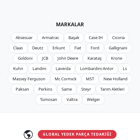
MARKALAR
Aksesuar
Armatrac
Başak
Case IH
Cicoria
Claas
Deutz
Erkunt
Fiat
Ford
Gallignani
Goldoni
JCB
John Deere
Karataş
Krone
Kuhn
Landini
Laverda
Lombardini-Antor
Ls
Massey Ferguson
Mc Cormıck
MST
New Holland
Paksan
Perkins
Same
Steyr
Tarım Aletleri
Tümosan
Valtra
Welger
GLOBAL YEDEK PARÇA TEDARIĞI