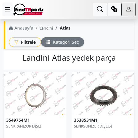
Anasayfa
Atlas
Landini
Filtrele
Kategori Seç
Landini Atlas yedek parça
3549754M1
3538531M1
SENKRANİZÖR DİŞLİ
SENKSONİZER DİŞLİSİ