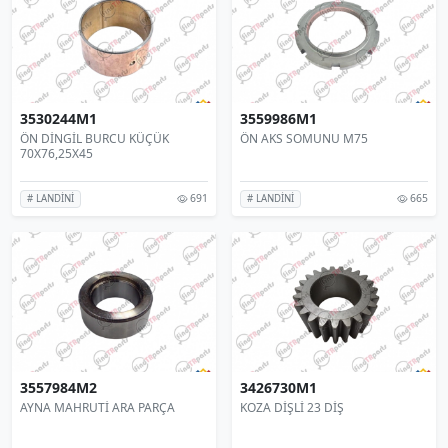
3530244M1
3559986M1
ÖN DİNGİL BURCU KÜÇÜK
ÖN AKS SOMUNU M75
70X76,25X45
691
665
# LANDİNİ
# LANDİNİ
3557984M2
3426730M1
AYNA MAHRUTİ ARA PARÇA
KOZA DİŞLİ 23 DİŞ