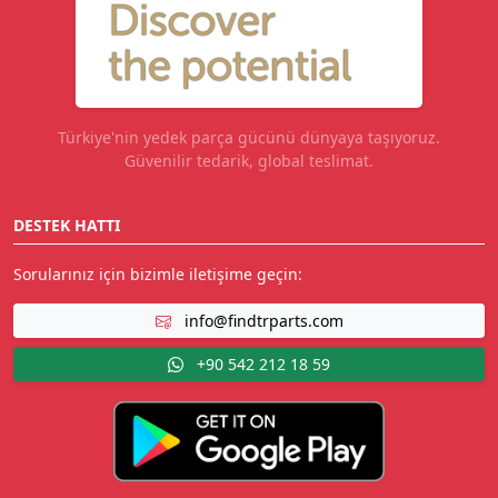
Türkiye'nin yedek parça gücünü dünyaya taşıyoruz.
Güvenilir tedarik, global teslimat.
DESTEK HATTI
Sorularınız için bizimle iletişime geçin:
info@findtrparts.com
+90 542 212 18 59