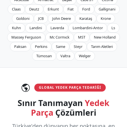
Claas
Deutz
Erkunt
Fiat
Ford
Gallignani
Goldoni
JCB
John Deere
Karataş
Krone
Kuhn
Landini
Laverda
Lombardini-Antor
Ls
Massey Ferguson
Mc Cormıck
MST
New Holland
Paksan
Perkins
Same
Steyr
Tarım Aletleri
Tümosan
Valtra
Welger
GLOBAL YEDEK PARÇA TEDARIĞI
Sınır Tanımayan
Yedek
Parça
Çözümleri
Türkiye'den dünyanın her noktasına, en