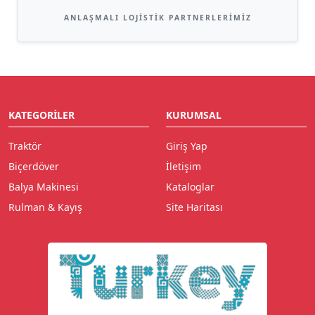
ANLAŞMALI LOJISTIK PARTNERLERIMIZ
KATEGORILER
KURUMSAL
Traktör
Giriş Yap
Biçerdöver
İletişim
Balya Makinesi
Kataloglar
Rulman & Kayış
Site Haritası