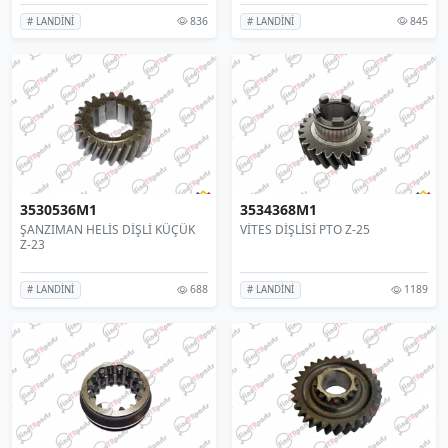
836
845
# LANDİNİ
# LANDİNİ
3530536M1
3534368M1
ŞANZIMAN HELİS DİŞLİ KÜÇÜK
VİTES DİŞLİSİ PTO Z-25
Z-23
688
1189
# LANDİNİ
# LANDİNİ