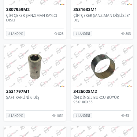
3307959M2
3531633M1
ÇİFTÇEKER ŞANZIMAN KAYICI
ÇİFTÇEKER ŞANZIMAN DİŞLİSİ 31
DİŞLİ
DİŞ
823
803
# LANDİNİ
# LANDİNİ
3531797M1
3426028M2
ŞAFT KAPLİNİ 6 DİŞ
ÖN DİNGİL BURCU BÜYÜK
95X100X55
1031
631
# LANDİNİ
# LANDİNİ