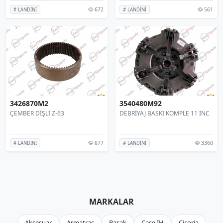
672
561
# LANDİNİ
# LANDİNİ
3426870M2
3540480M92
ÇEMBER DİŞLİ Z-63
DEBRİYAJ BASKI KOMPLE 11 İNC
677
3360
# LANDİNİ
# LANDİNİ
MARKALAR
Aksesuar
Armatrac
Başak
Case IH
Cicoria