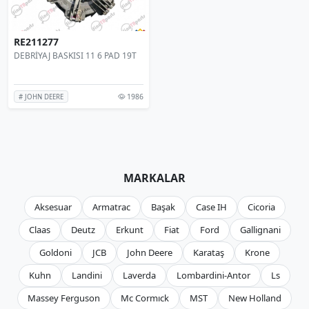
RE211277
DEBRİYAJ BASKISI 11 6 PAD 19T
1986
# JOHN DEERE
MARKALAR
Aksesuar
Armatrac
Başak
Case IH
Cicoria
Claas
Deutz
Erkunt
Fiat
Ford
Gallignani
Goldoni
JCB
John Deere
Karataş
Krone
Kuhn
Landini
Laverda
Lombardini-Antor
Ls
Massey Ferguson
Mc Cormıck
MST
New Holland