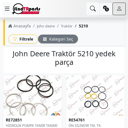
Anasayfa
5210
John deere
Traktör
Filtrele
Kategori Seç
John Deere Traktör 5210 yedek
parça
RE72851
RE54761
HİDROLİK POMPA TAMİR TAKIMI
ÖN SİLİNDİR TM. TK.