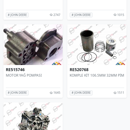
2747
1015
# JOHN DEERE
# JOHN DEERE
RE515746
RE520768
MOTOR YAĞ POMPASI
KOMPLE KİT 106.5MM 32MM PİM
1645
1511
# JOHN DEERE
# JOHN DEERE