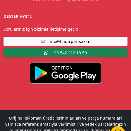
DESTEK HATTI
Sorularınız için bizimle iletişime geçin:
info@findtrparts.com
+90 542 212 18 59
Orijinal ekipman üreticilerinin adları ve parça numaraları
yalnızca referans amacıyla verilmiştir ve yedek parçalarımızın
orijinal ekipman üreticisi tarafından yapıldığını ima etme