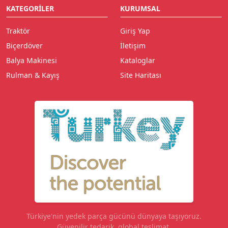
KATEGORILER
KURUMSAL
Traktör
Giriş Yap
Biçerdöver
İletişim
Balya Makinesi
Kataloglar
Rulman & Kayış
Site Haritası
Türkiye'nin yedek parça gücünü dünyaya taşıyoruz.
Güvenilir tedarik, global teslimat.