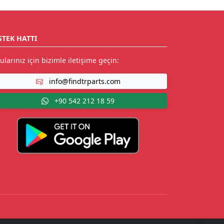
STEK HATTI
ularınız için bizimle iletişime geçin:
info@findtrparts.com
+90 542 212 18 59