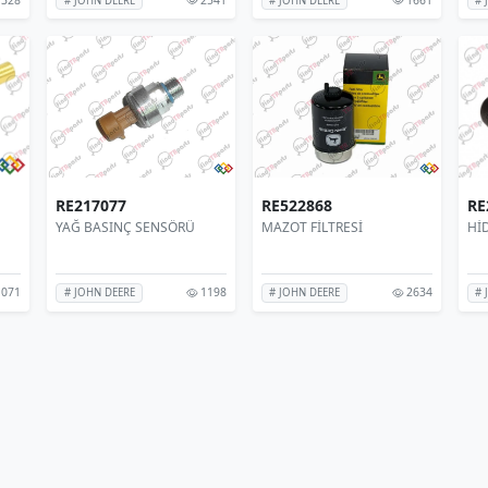
# JOHN DEERE
# JOHN DEERE
# 
RE217077
RE522868
RE
YAĞ BASINÇ SENSÖRÜ
MAZOT FİLTRESİ
HİD
071
1198
2634
# JOHN DEERE
# JOHN DEERE
# 