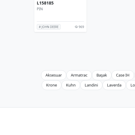
L158185
PIN
969
# JOHN DEERE
Aksesuar
Armatrac
Başak
Case IH
Krone
Kuhn
Landini
Laverda
Lo