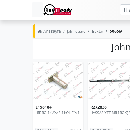
Anasayfa
5065M
John deere
Traktör
John
L158184
R272838
HİDROLİK AYARLI KOL PİMİ
HASSASİYET MİLİ ROKŞ
1354
1