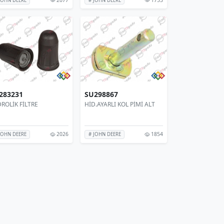
JOHN DEERE
# JOHN DEERE
283231
SU298867
ROLİK FİLTRE
HİD.AYARLI KOL PİMİ ALT
2026
1854
JOHN DEERE
# JOHN DEERE