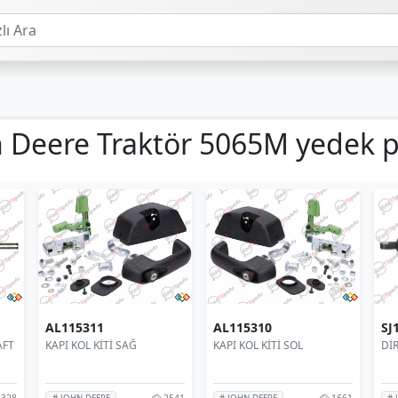
 Deere Traktör 5065M yedek 
AL115311
AL115310
SJ
AFT
KAPI KOL KİTİ SAĞ
KAPI KOL KİTİ SOL
Dİ
328
2541
1661