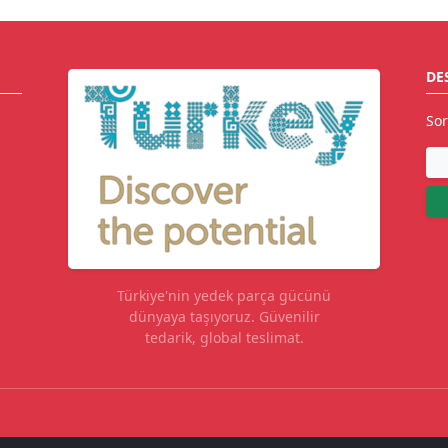
DE
Sor
Türkiye'nin yedek parça gücünü
dünyaya taşıyoruz. Güvenilir
tedarik, global teslimat.