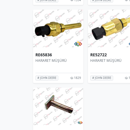
# JOHN DEREE
# JOHN DEERE
RE65836
RE52722
HARARET MÜŞÜRÜ
HARARET MÜŞÜRÜ
1829
1
# JOHN DEERE
# JOHN DEERE