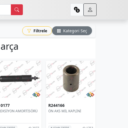
Filtrele
Kategori Seç
parça
10177
R244166
REKSİYON AMORTİSÖRÜ
ÖN AKS MİL KAPLİNİ
2077
1753