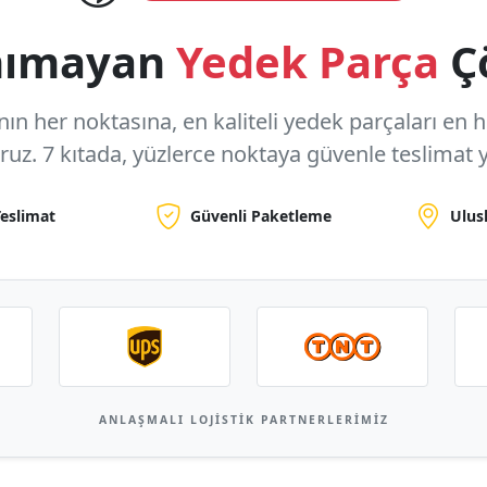
anımayan
Yedek Parça
Ç
n her noktasına, en kaliteli yedek parçaları en hızl
oruz.
7 kıtada, yüzlerce noktaya
güvenle teslimat y
Teslimat
Güvenli Paketleme
Ulus
ANLAŞMALI LOJISTIK PARTNERLERIMIZ