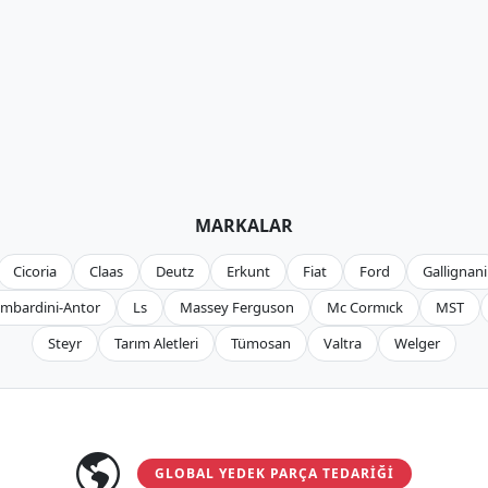
MARKALAR
Cicoria
Claas
Deutz
Erkunt
Fiat
Ford
Gallignani
mbardini-Antor
Ls
Massey Ferguson
Mc Cormıck
MST
Steyr
Tarım Aletleri
Tümosan
Valtra
Welger
GLOBAL YEDEK PARÇA TEDARIĞI