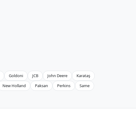
Goldoni
JCB
John Deere
Karataş
New Holland
Paksan
Perkins
Same