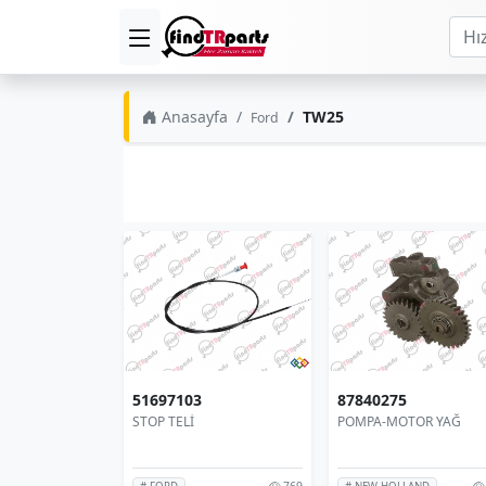
Anasayfa
TW25
Ford
51697103
87840275
STOP TELİ
POMPA-MOTOR YAĞ
769