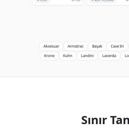
# FORD
# NEW HOLLAND
Aksesuar
Armatrac
Başak
Case IH
Krone
Kuhn
Landini
Laverda
Lo
Sınır T