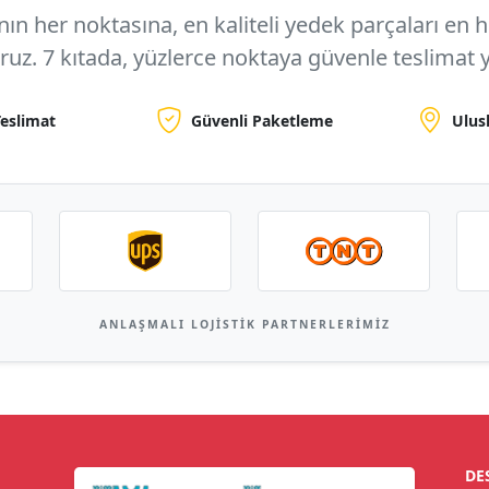
n her noktasına, en kaliteli yedek parçaları en hızl
oruz.
7 kıtada, yüzlerce noktaya
güvenle teslimat y
Teslimat
Güvenli Paketleme
Ulus
ANLAŞMALI LOJISTIK PARTNERLERIMIZ
DE