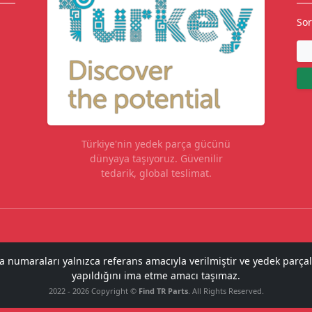
Sor
Türkiye'nin yedek parça gücünü
dünyaya taşıyoruz. Güvenilir
tedarik, global teslimat.
ça numaraları yalnızca referans amacıyla verilmiştir ve yedek parçal
yapıldığını ima etme amacı taşımaz.
2022 - 2026 Copyright ©
Find TR Parts
. All Rights Reserved.