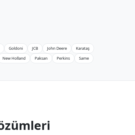
Goldoni
JCB
John Deere
Karataş
New Holland
Paksan
Perkins
Same
özümleri