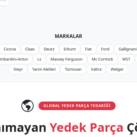
MARKALAR
Cicoria
Claas
Deutz
Erkunt
Fiat
Ford
Gallignani
mbardini-Antor
Ls
Massey Ferguson
Mc Cormıck
MST
Steyr
Tarım Aletleri
Tümosan
Valtra
Welger
GLOBAL YEDEK PARÇA TEDARIĞI
anımayan
Yedek Parça
Ç