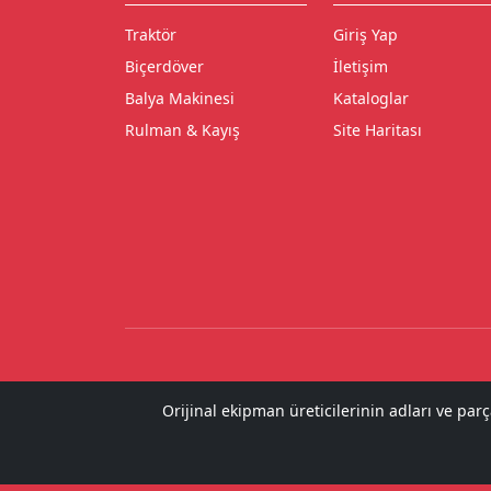
Traktör
Giriş Yap
Biçerdöver
İletişim
Balya Makinesi
Kataloglar
Rulman & Kayış
Site Haritası
Orijinal ekipman üreticilerinin adları ve par