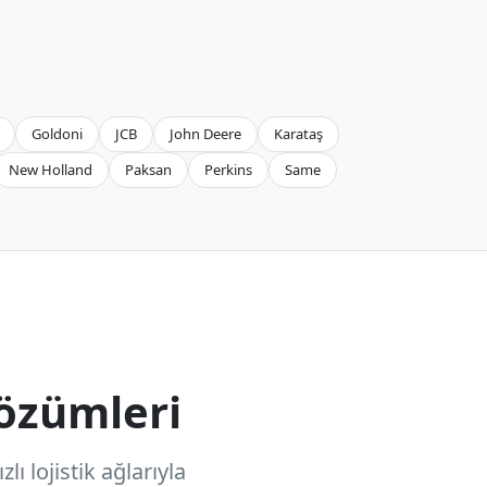
Goldoni
JCB
John Deere
Karataş
New Holland
Paksan
Perkins
Same
özümleri
ı lojistik ağlarıyla