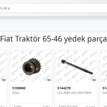
Fiat Traktör 65-46 yedek parça
5109000
5144279
51
DİŞLİ
SOL ARKA AKS DİSK FREN
SA
461
984
1286