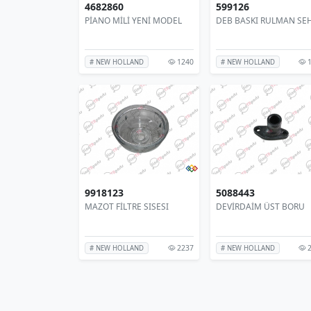
4682860
599126
PİANO MİLİ YENİ MODEL
DEB BASKI RULMAN SE
1240
1
# NEW HOLLAND
# NEW HOLLAND
9918123
5088443
MAZOT FİLTRE SISESI
DEVİRDAİM ÜST BORU
2237
2
# NEW HOLLAND
# NEW HOLLAND