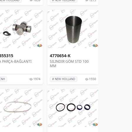
NEW HOLLAND
# NEW HOLLAND
355315
4770654-K
A PARÇA-BAĞLANTI
SILINDIR GÖM STD 100
MM
1974
1550
CNH
# NEW HOLLAND