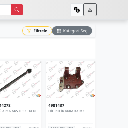
Filtrele
Kategori Seç
44278
4981437
Ğ ARKA AKS DİSK FREN
HİDROLİK ARKA KAPAK
1839
1275