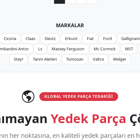
MARKALAR
Cicoria
Claas
Deutz
Erkunt
Fiat
Ford
Gallignani
mbardini-Antor
Ls
Massey Ferguson
Mc Cormıck
MST
Steyr
Tarım Aletleri
Tümosan
Valtra
Welger
GLOBAL YEDEK PARÇA TEDARIĞI
anımayan
Yedek Parça
Ç
n her noktasına, en kaliteli yedek parçaları en hızl