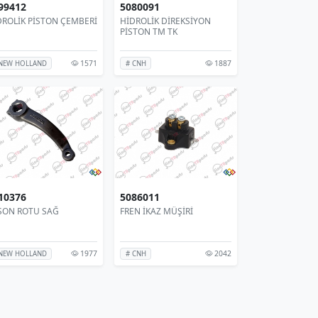
99412
5080091
DROLİK PİSTON ÇEMBERİ
HİDROLİK DİREKSİYON
PİSTON TM TK
1571
1887
NEW HOLLAND
# CNH
10376
5086011
SON ROTU SAĞ
FREN İKAZ MÜŞİRİ
1977
2042
NEW HOLLAND
# CNH