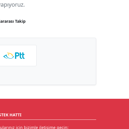
apıyoruz.
lararası Takip
STEK HATTI
ularınız için bizimle iletişime geçin: