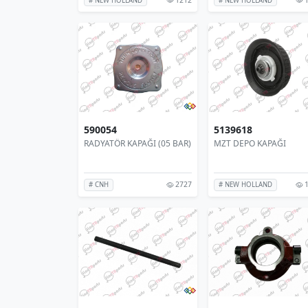
# NEW HOLLAND
# NEW HOLLAND
590054
5139618
RADYATÖR KAPAĞI (05 BAR)
MZT DEPO KAPAĞI
2727
1
# CNH
# NEW HOLLAND