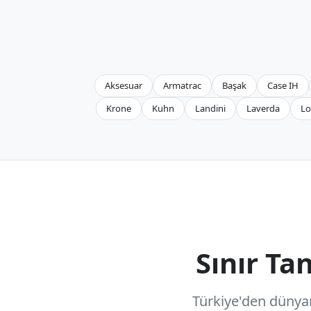
Aksesuar
Armatrac
Başak
Case IH
Krone
Kuhn
Landini
Laverda
Lo
Sınır T
Türkiye'den dünyanı