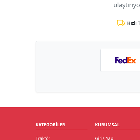
ulaştırıy
Hızlı 
KATEGORILER
KURUMSAL
Traktör
Giriş Yap