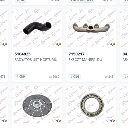
# CNH
# NEW HOLLAND
# 
5104825
7150217
84
RADYATÖR ÜST HORTUMU
EKSOZT MANİFOLDU
AR
673
2060
846
# CNH
# CNH
# 