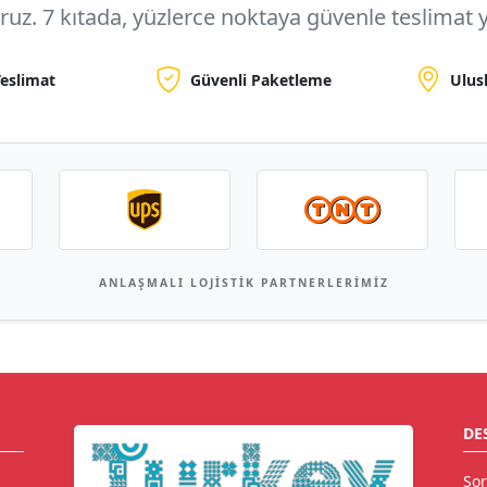
oruz.
7 kıtada, yüzlerce noktaya
güvenle teslimat y
Teslimat
Güvenli Paketleme
Ulus
ANLAŞMALI LOJISTIK PARTNERLERIMIZ
DE
Sor