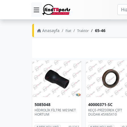
Anasayfa
65-46
Fiat
Traktör
5085048
40000371-SC
HİDROLİK FİLTRE MESNET
KEÇE-PRİZDİREK ÇİFT
HORTUM
DUDAK 45X65X10
1212
1