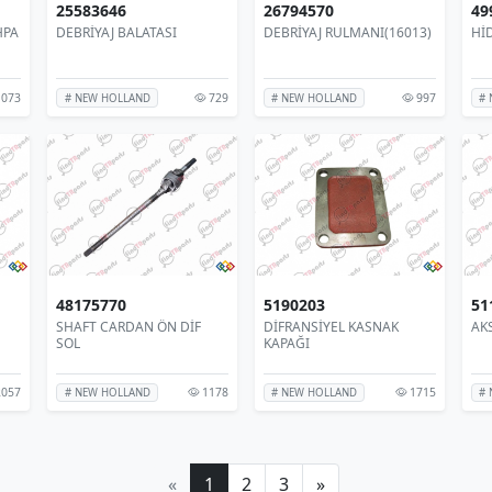
25583646
26794570
49
HPA
DEBRİYAJ BALATASI
DEBRİYAJ RULMANI(16013)
Hİ
073
729
997
# NEW HOLLAND
# NEW HOLLAND
# 
48175770
5190203
51
SHAFT CARDAN ÖN DİF
DİFRANSİYEL KASNAK
AK
SOL
KAPAĞI
057
1178
1715
# NEW HOLLAND
# NEW HOLLAND
# 
«
1
2
3
»