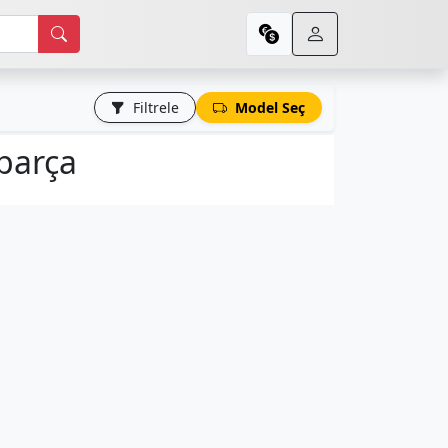
Filtrele
Model Seç
parça