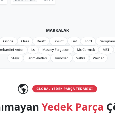
# NEW HOLLAND
MARKALAR
Cicoria
Claas
Deutz
Erkunt
Fiat
Ford
Gallignani
mbardini-Antor
Ls
Massey Ferguson
Mc Cormıck
MST
Steyr
Tarım Aletleri
Tümosan
Valtra
Welger
GLOBAL YEDEK PARÇA TEDARIĞI
anımayan
Yedek Parça
Ç