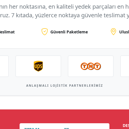
n her noktasına, en kaliteli yedek parçaları en hızl
oruz.
7 kıtada, yüzlerce noktaya
güvenle teslimat y
Teslimat
Güvenli Paketleme
Ulus
ANLAŞMALI LOJISTIK PARTNERLERIMIZ
DE