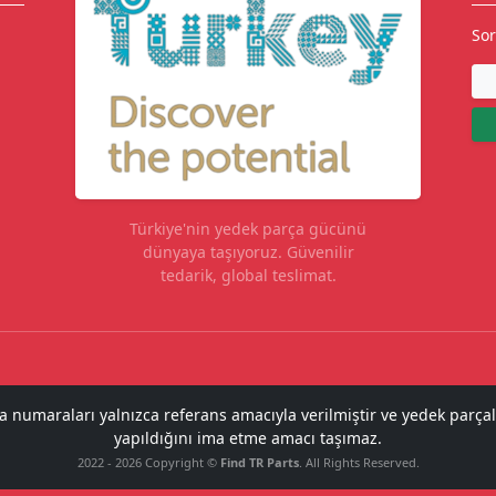
Sor
Türkiye'nin yedek parça gücünü
dünyaya taşıyoruz. Güvenilir
tedarik, global teslimat.
ça numaraları yalnızca referans amacıyla verilmiştir ve yedek parçal
yapıldığını ima etme amacı taşımaz.
2022 - 2026 Copyright ©
Find TR Parts
. All Rights Reserved.