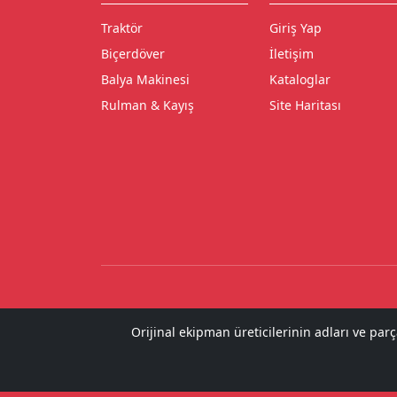
Traktör
Giriş Yap
Biçerdöver
İletişim
Balya Makinesi
Kataloglar
Rulman & Kayış
Site Haritası
Orijinal ekipman üreticilerinin adları ve par