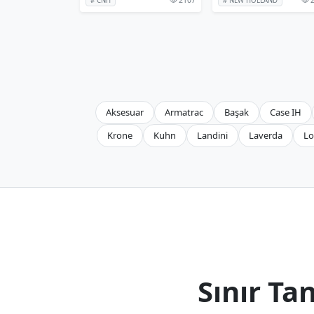
# CNH
# NEW HOLLAND
Aksesuar
Armatrac
Başak
Case IH
Krone
Kuhn
Landini
Laverda
Lo
Sınır T