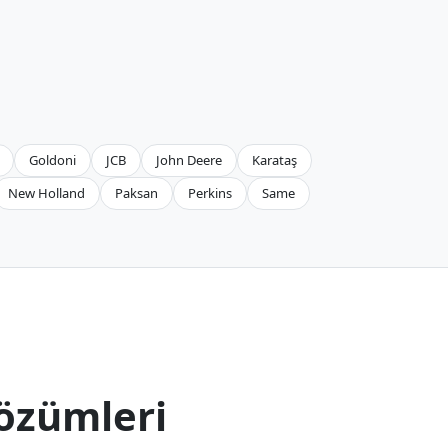
Goldoni
JCB
John Deere
Karataş
New Holland
Paksan
Perkins
Same
özümleri