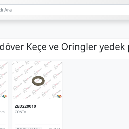
rdöver Keçe ve Oringler yedek 
ZED220010
5mm
CONTA
941
2474