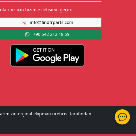
ularınız için bizimle iletişime geçin:
info@findtrparts.com
+90 542 212 18 59
arımızın orijinal ekipman üreticisi tarafından