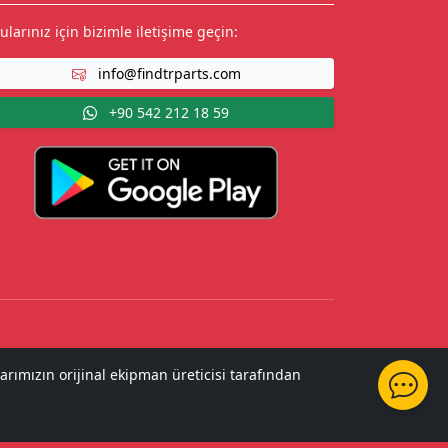
ularınız için bizimle iletişime geçin:
info@findtrparts.com
+90 542 212 18 59
arımızın orijinal ekipman üreticisi tarafından