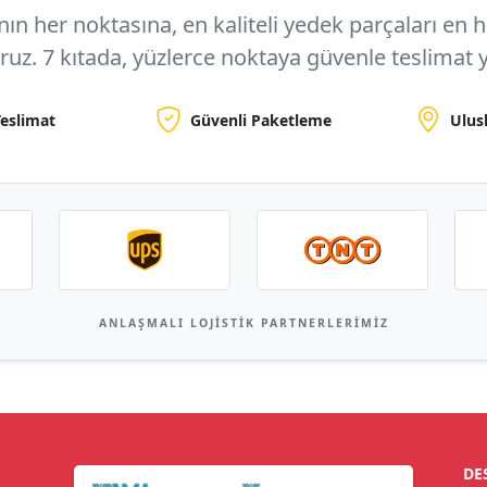
n her noktasına, en kaliteli yedek parçaları en hızl
oruz.
7 kıtada, yüzlerce noktaya
güvenle teslimat y
Teslimat
Güvenli Paketleme
Ulus
ANLAŞMALI LOJISTIK PARTNERLERIMIZ
DE