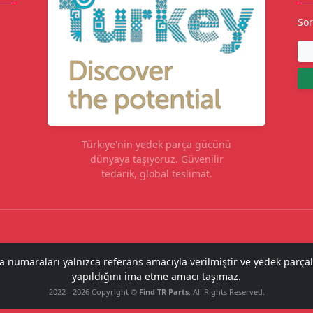
Sor
Türkiye'nin yedek parça gücünü
dünyaya taşıyoruz. Güvenilir
tedarik, global teslimat.
ça numaraları yalnızca referans amacıyla verilmiştir ve yedek parçal
yapıldığını ima etme amacı taşımaz.
2022 - 2026 Copyright ©
Find TR Parts
. All Rights Reserved.