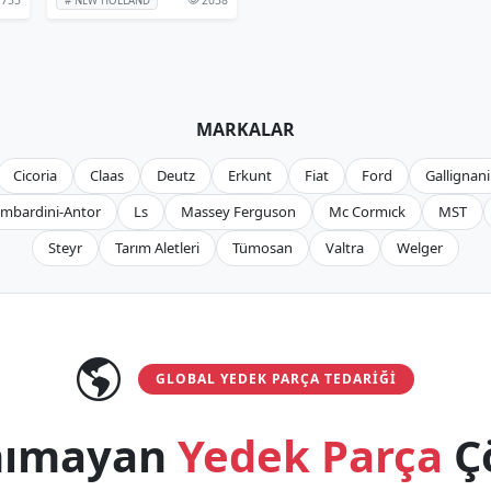
# NEW HOLLAND
MARKALAR
Cicoria
Claas
Deutz
Erkunt
Fiat
Ford
Gallignani
mbardini-Antor
Ls
Massey Ferguson
Mc Cormıck
MST
Steyr
Tarım Aletleri
Tümosan
Valtra
Welger
GLOBAL YEDEK PARÇA TEDARIĞI
anımayan
Yedek Parça
Ç