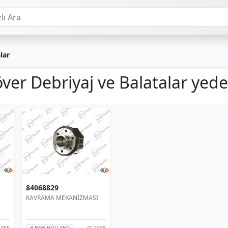
lar
ver Debriyaj ve Balatalar yed
84068829
KAVRAMA MEKANİZMASI
755
2038