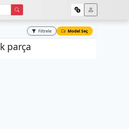
Filtrele
Model Seç
ek parça