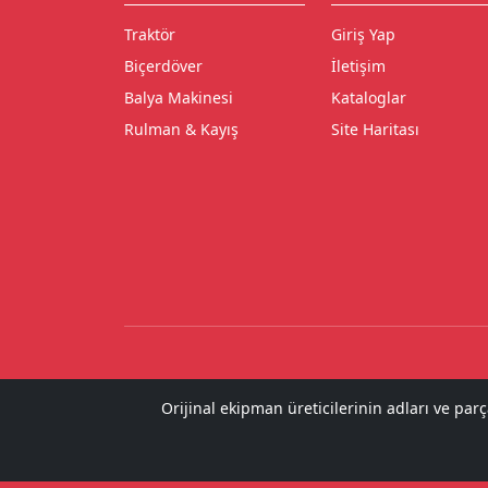
Traktör
Giriş Yap
Biçerdöver
İletişim
Balya Makinesi
Kataloglar
Rulman & Kayış
Site Haritası
Orijinal ekipman üreticilerinin adları ve par