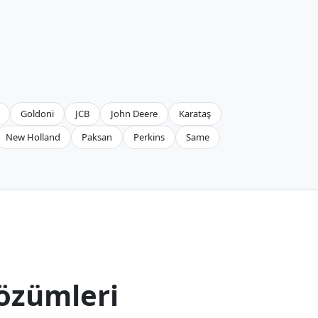
Goldoni
JCB
John Deere
Karataş
New Holland
Paksan
Perkins
Same
özümleri