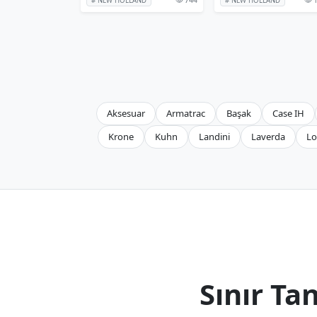
# NEW HOLLAND
# NEW HOLLAND
Aksesuar
Armatrac
Başak
Case IH
Krone
Kuhn
Landini
Laverda
Lo
Sınır T