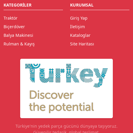
KATEGORILER
KURUMSAL
Traktör
Giriş Yap
Biçerdöver
İletişim
Balya Makinesi
Kataloglar
Rulman & Kayış
Site Haritası
Türkiye'nin yedek parça gücünü dünyaya taşıyoruz.
Güvenilir tedarik, global teslimat.