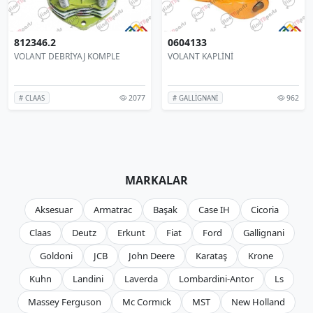
812346.2
0604133
VOLANT DEBRİYAJ KOMPLE
VOLANT KAPLİNİ
2077
962
# CLAAS
# GALLİGNANİ
MARKALAR
Aksesuar
Armatrac
Başak
Case IH
Cicoria
Claas
Deutz
Erkunt
Fiat
Ford
Gallignani
Goldoni
JCB
John Deere
Karataş
Krone
Kuhn
Landini
Laverda
Lombardini-Antor
Ls
Massey Ferguson
Mc Cormıck
MST
New Holland