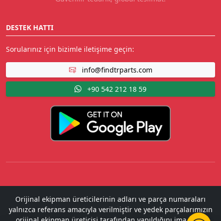
DESTEK HATTI
Sorularınız için bizimle iletişime geçin:
info@findtrparts.com
+90 542 212 18 59
Orijinal ekipman üreticilerinin adları ve parça numaraları
yalnızca referans amacıyla verilmiştir ve yedek parçalarımızın
orijinal ekipman üreticisi tarafından yapıldığını ima etme