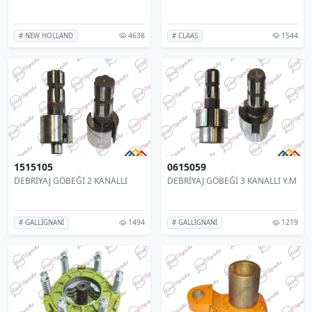
4638
1544
# NEW HOLLAND
# CLAAS
1515105
0615059
DEBRİYAJ GÖBEĞİ 2 KANALLI
DEBRİYAJ GÖBEĞİ 3 KANALLI Y.M
1494
1219
# GALLİGNANİ
# GALLİGNANİ