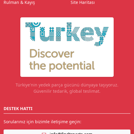
Rulman & Kayış
Site Haritası
Türkiye'nin yedek parça gücünü dünyaya taşıyoruz.
Güvenilir tedarik, global teslimat.
DESTEK HATTI
Sorularınız için bizimle iletişime geçin: