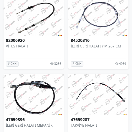
82006920
84520316
VİTES HALATI
İLERİ GERİ HALATI Y.M 267 CM
3236
4969
# CNH
# CNH
47659396
47659287
İLERİ GERİ HALATI MEKANİK
TAKVİYE HALATI