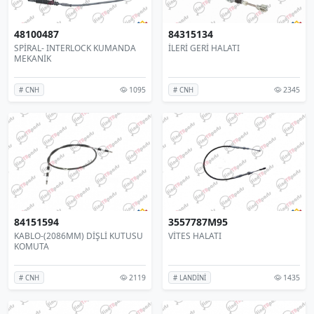
48100487
84315134
SPİRAL- INTERLOCK KUMANDA
İLERİ GERİ HALATI
MEKANİK
1095
2345
# CNH
# CNH
84151594
3557787M95
KABLO-(2086MM) DİŞLİ KUTUSU
VİTES HALATI
KOMUTA
2119
1435
# CNH
# LANDİNİ