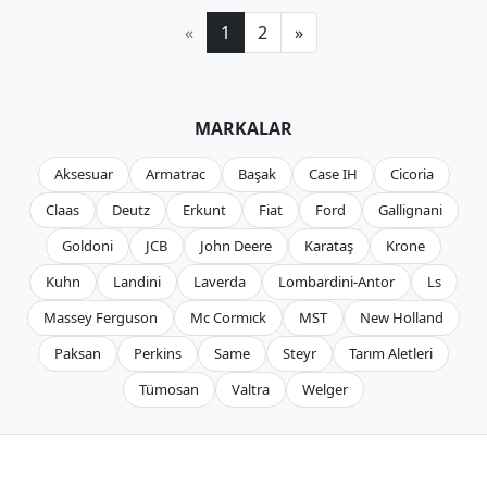
«
1
2
»
MARKALAR
Aksesuar
Armatrac
Başak
Case IH
Cicoria
Claas
Deutz
Erkunt
Fiat
Ford
Gallignani
Goldoni
JCB
John Deere
Karataş
Krone
Kuhn
Landini
Laverda
Lombardini-Antor
Ls
Massey Ferguson
Mc Cormıck
MST
New Holland
Paksan
Perkins
Same
Steyr
Tarım Aletleri
Tümosan
Valtra
Welger