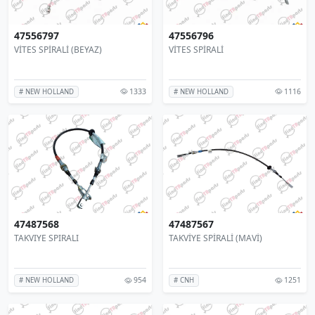
47556797
47556796
VİTES SPİRALİ (BEYAZ)
VİTES SPİRALİ
1333
1116
# NEW HOLLAND
# NEW HOLLAND
47487568
47487567
TAKVIYE SPIRALI
TAKVİYE SPİRALİ (MAVİ)
954
1251
# NEW HOLLAND
# CNH