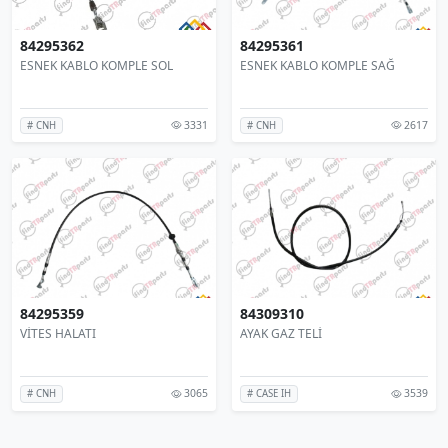
84295362
84295361
ESNEK KABLO KOMPLE SOL
ESNEK KABLO KOMPLE SAĞ
3331
2617
# CNH
# CNH
84295359
84309310
VİTES HALATI
AYAK GAZ TELİ
3065
3539
# CNH
# CASE IH