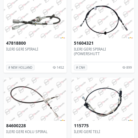
47818800
51604321
İLERİ GERİ SPİRALİ
ILERI GERI SPIRALI
(POWERSHUTT
1452
899
# NEW HOLLAND
# CNH
84600228
115775
ILERI GERI KOLU SPIRAL
İLERİ GERİ TELİ