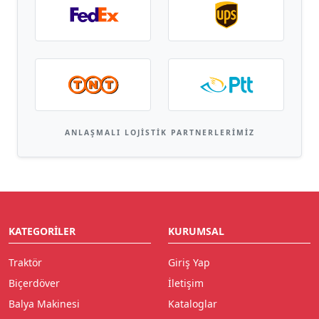
ANLAŞMALI LOJISTIK PARTNERLERIMIZ
KATEGORILER
KURUMSAL
Traktör
Giriş Yap
Biçerdöver
İletişim
Balya Makinesi
Kataloglar