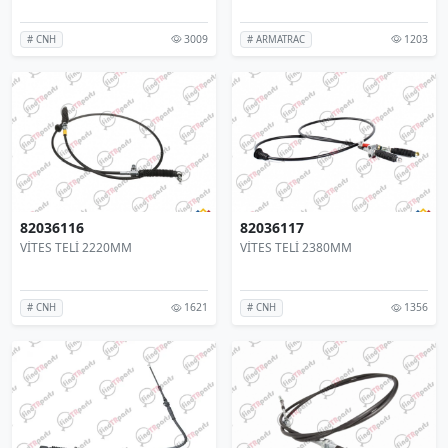
3009
1203
# CNH
# ARMATRAC
82036116
82036117
VİTES TELİ 2220MM
VİTES TELİ 2380MM
1621
1356
# CNH
# CNH