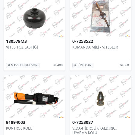
180579M3
0-7258522
VİTES TOZ LASTİĞİ
KUMANDA MİLİ - VİTESLER
480
668
# MASSEY FERGUSON
# TÜMOSAN
91894003
0-7253087
KONTROL KOLU
VİDA-HİDROLİK KALDIRICI
UYARMA KOLU