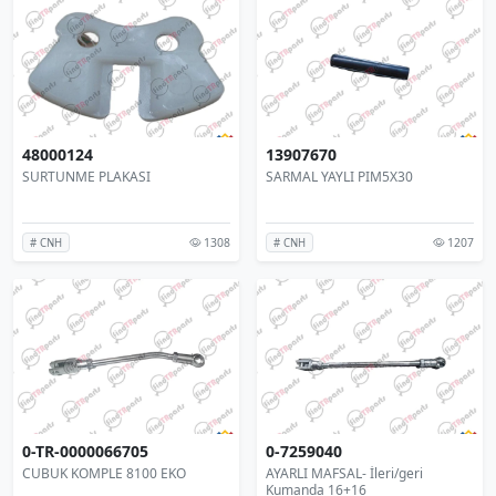
48000124
13907670
SURTUNME PLAKASI
SARMAL YAYLI PIM5X30
1308
1207
# CNH
# CNH
0-TR-0000066705
0-7259040
CUBUK KOMPLE 8100 EKO
AYARLI MAFSAL- İleri/geri
Kumanda 16+16