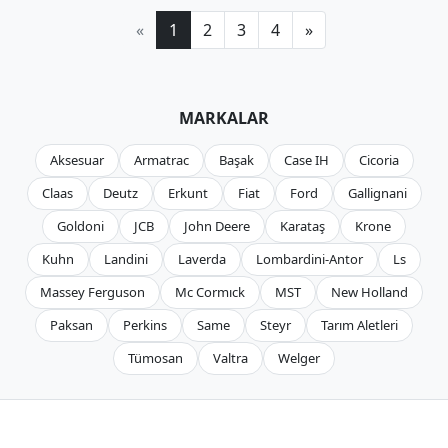
«
1
2
3
4
»
MARKALAR
Aksesuar
Armatrac
Başak
Case IH
Cicoria
Claas
Deutz
Erkunt
Fiat
Ford
Gallignani
Goldoni
JCB
John Deere
Karataş
Krone
Kuhn
Landini
Laverda
Lombardini-Antor
Ls
Massey Ferguson
Mc Cormıck
MST
New Holland
Paksan
Perkins
Same
Steyr
Tarım Aletleri
Tümosan
Valtra
Welger