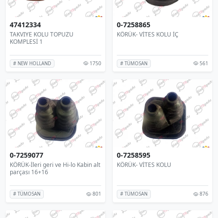
47412334
0-7258865
TAKVIYE KOLU TOPUZU
KÖRÜK- VİTES KOLU İÇ
KOMPLESİ 1
1750
561
# NEW HOLLAND
# TÜMOSAN
0-7259077
0-7258595
KÖRÜK-İleri geri ve Hi-lo Kabin alt
KÖRÜK- VİTES KOLU
parçası 16+16
801
876
# TÜMOSAN
# TÜMOSAN