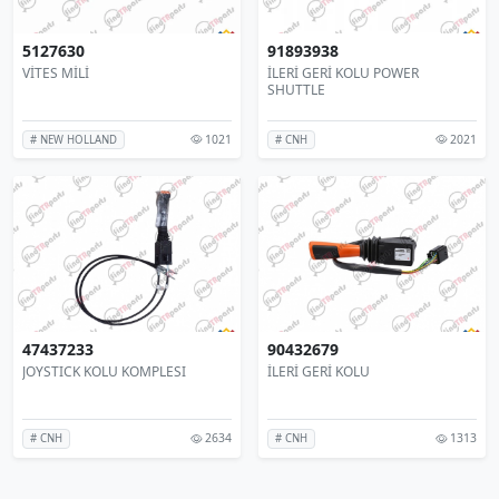
5127630
91893938
VİTES MİLİ
İLERİ GERİ KOLU POWER
SHUTTLE
1021
2021
# NEW HOLLAND
# CNH
47437233
90432679
JOYSTICK KOLU KOMPLESI
İLERİ GERİ KOLU
2634
1313
# CNH
# CNH