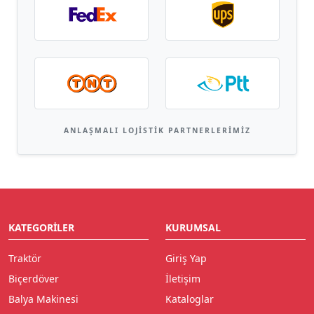
ANLAŞMALI LOJISTIK PARTNERLERIMIZ
KATEGORILER
KURUMSAL
Traktör
Giriş Yap
Biçerdöver
İletişim
Balya Makinesi
Kataloglar