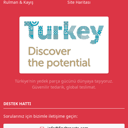
Rulman & Kayış
Site Haritası
Türkiye'nin yedek parça gücünü dünyaya taşıyoruz.
Güvenilir tedarik, global teslimat.
DESTEK HATTI
Sorularınız için bizimle iletişime geçin: