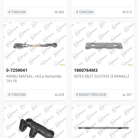
683
613
# TÜMOSAN
# TÜMOSAN
0-7259041
1860764M3
AYARLI MAFSAL- Hi/Lo Kumanda
VITES KILIT SUSTASI /3 KANALLI
16+16
628
367
# TÜMOSAN
# MASSEY FERGUSON