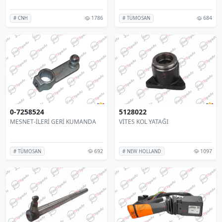
1786
684
# CNH
# TÜMOSAN
0-7258524
5128022
MESNET-İLERİ GERİ KUMANDA
VİTES KOL YATAĞI
692
1097
# TÜMOSAN
# NEW HOLLAND