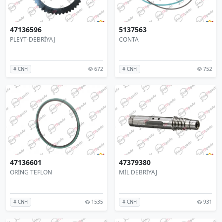
47136596
5137563
PLEYT-DEBRİYAJ
CONTA
672
752
# CNH
# CNH
47136601
47379380
ORİNG TEFLON
MİL DEBRİYAJ
1535
931
# CNH
# CNH