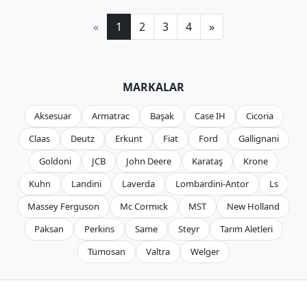
«
1
2
3
4
»
MARKALAR
Aksesuar
Armatrac
Başak
Case IH
Cicoria
Claas
Deutz
Erkunt
Fiat
Ford
Gallignani
Goldoni
JCB
John Deere
Karataş
Krone
Kuhn
Landini
Laverda
Lombardini-Antor
Ls
Massey Ferguson
Mc Cormıck
MST
New Holland
Paksan
Perkins
Same
Steyr
Tarım Aletleri
Tümosan
Valtra
Welger