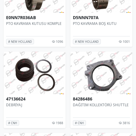
E0NN7R036AB
D5NNN707A
PTO KAVRAMA KUTUSU KOMPLE
PTO KAVRAMA BOŞ KUTU
1096
1001
# NEW HOLLAND
# NEW HOLLAND
47136624
84286486
DEBRİYAJ
DAĞITIM KOLLEKTÖRÜ SHUTTLE
1988
3816
# CNH
# CNH