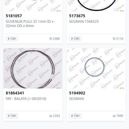
5181057
5173675
GÜVENLİK PULU 25 1mm İD x
SEGMAN 1566X25
32mm OD x 4mm
2386
2116
# CNH
# CNH
81864341
5194902
YAY - BALATA (<-06/2016)
SEGMAN
2343
1990
# CNH
# CNH