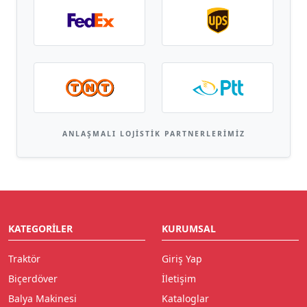
ANLAŞMALI LOJISTIK PARTNERLERIMIZ
KATEGORILER
KURUMSAL
Traktör
Giriş Yap
Biçerdöver
İletişim
Balya Makinesi
Kataloglar