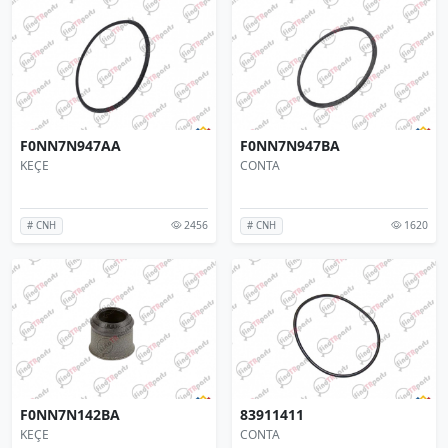
F0NN7N947AA
F0NN7N947BA
KEÇE
CONTA
2456
1620
# CNH
# CNH
F0NN7N142BA
83911411
KEÇE
CONTA