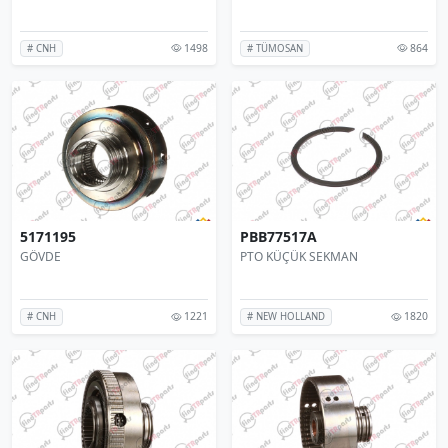
1498
864
# CNH
# TÜMOSAN
5171195
PBB77517A
GÖVDE
PTO KÜÇÜK SEKMAN
1221
1820
# CNH
# NEW HOLLAND