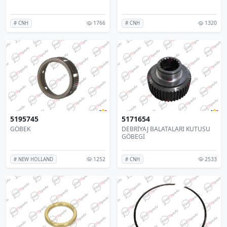
1766
1320
# CNH
# CNH
5195745
5171654
GÖBEK
DEBRİYAJ BALATALARI KUTUSU
GÖBEGİ
1252
2533
# NEW HOLLAND
# CNH