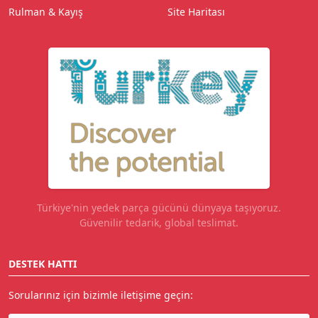
Rulman & Kayış
Site Haritası
Türkiye'nin yedek parça gücünü dünyaya taşıyoruz.
Güvenilir tedarik, global teslimat.
DESTEK HATTI
Sorularınız için bizimle iletişime geçin: